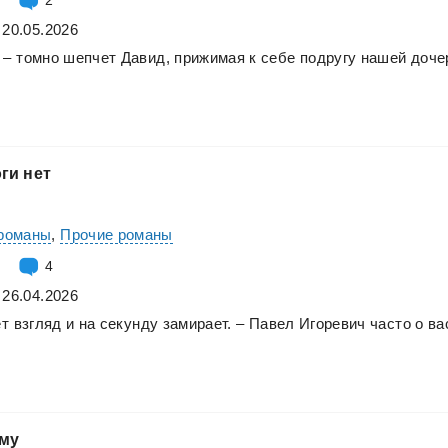
 20.05.2026
–
томно
шепчет
Давид,
прижимая
к
себе
подругу
нашей
доче
оги
нет
романы
,
Прочие романы
4
 26.04.2026
ет
взгляд
и
на
секунду
замирает.
–
Павел
Игоревич
часто
о
ва
му