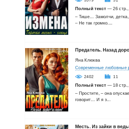
Полный текст
— 26 стр.,
–
Тише…
Замолчи,
детка,
–
Не
так
громко....
Предатель.
Назад
дор
Яна Клюква
Современные любовные 
2402
11
Полный текст
— 18 стр.,
–
Простите,
–
она
опуска
говорит…
И
я
з...
Месть.
Из
зайки
в
ведь