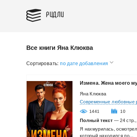
РИДЛИ
Все книги Яна Клюква
Сортировать:
по дате добавления
Измена.
Жена
моего
м
Яна Клюква
Современные любовные 
1441
10
Полный текст
— 24 стр.,
Я
нахмурилась,
осмотре
который
находился
по...