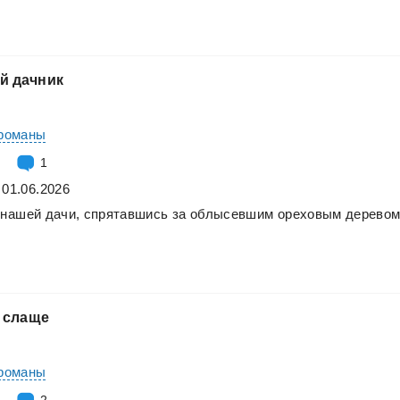
й
дачник
романы
1
 01.06.2026
нашей
дачи,
спрятавшись
за
облысевшим
ореховым
деревом
слаще
романы
2