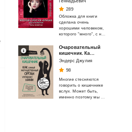
Геннадьевич
289
Обложка для книги
сделана очень
хорошими человеком,
которого "много", с ником BigmanLexxx ...
т
Очаровательный
кишечник. Как самый могущественный орган управляет нами
Эндерс Джулия
98
Многие стесняются
говорить о кишечнике
вслух. Может быть,
именно поэтому мы так мало знаем о самом м...