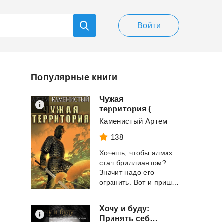
Войти
Популярные книги
Чужая
территория (Альфа-4)
Каменистый Артем
138
Хочешь, чтобы алмаз
стал бриллиантом?
Значит надо его
огранить. Вот и пришлось искать "огранщика", ...
Хочу и буду:
Принять себя, полюбить жизнь и стать счастливым