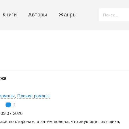
Книги
Авторы
Жанры
ужа
романы
,
Прочие романы
1
 09.07.2026
лась
по
сторонам,
а
затем
поняла,
что
звук
идет
из
ящика,