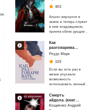
403
ри.
Альгис вернулся в
замок и теперь служит
в нем кладовщиком,
приняв облик уродливого парня, назвавшег...
Как
разговаривать с кем угодно. Уверенное общение в любой ситуации
Роудз Марк
109
Если вы хоть раз в
жизни упускали
возможность
с
использовать личный контакт с важными для вас людь...
Смерть
айдола. (книга четвёртая, часть четвёртая)
Кощиенко Андрей