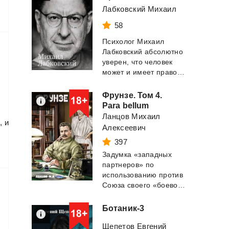
Лабковский Михаил
58
Психолог Михаил
Лабковский абсолютно
уверен, что человек
может и имеет право быть счастливым и де...
Фрунзе. Том 4.
Para bellum
Ланцов Михаил
,
и
Алексеевич
397
Задумка «западных
партнеров» по
использованию против
Союза своего «боевого хомячка» - Польши, прова...
Ботаник-3
Щепетов Евгений