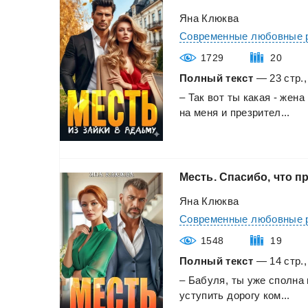
Яна Клюква
Современные любовные 
1729
20
Полный текст
— 23 стр.,
–
Так
вот
ты
какая
-
жена
на
меня
и
презрител...
Месть.
Спасибо,
что
пр
Яна Клюква
Современные любовные 
1548
19
Полный текст
— 14 стр.,
–
Бабуля,
ты
уже
сполна
уступить
дорогу
ком...