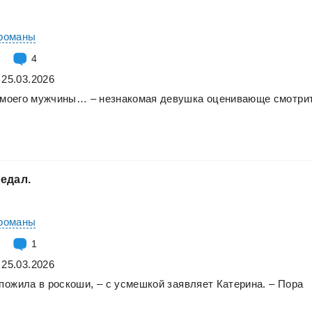
романы
4
 25.03.2026
моего
мужчины…
–
незнакомая
девушка
оценивающе
смотри
едал.
романы
1
 25.03.2026
пожила
в
роскоши,
–
с
усмешкой
заявляет
Катерина.
–
Пора