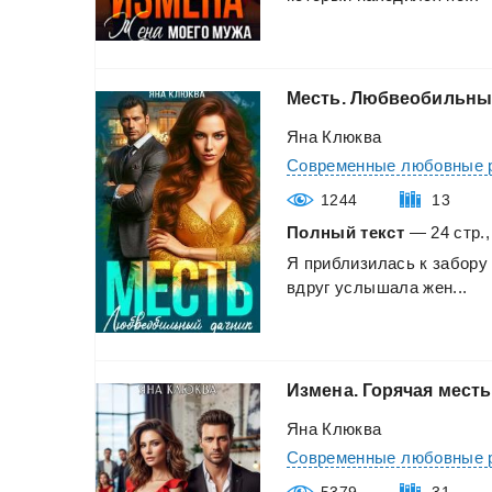
Месть.
Любвеобильны
Яна Клюква
Современные любовные 
1244
13
Полный текст
— 24 стр.,
Я
приблизилась
к
забору
вдруг
услышала
жен...
Измена.
Горячая
месть
Яна Клюква
Современные любовные 
5379
31