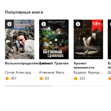
Популярные книги
Вольноопределяющийся
Темный
Травник
Аромат
Б
невинности
А
Сухов Александр Евгеньевич
Атаманов Михаил Александрович
Вудворт Франциска
Щ
457
83
142