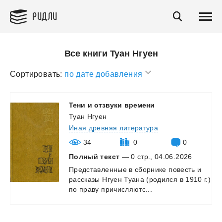
РИДЛИ
Все книги Туан Нгуен
Сортировать:
по дате добавления
Тени
и
отзвуки
времени
Туан Нгуен
Иная древняя литература
34
0
0
Полный текст
— 0 стр., 04.06.2026
Представленные
в
сборнике
повесть
и
рассказы
Нгуен
Туана
(родился
в
1910
г.)
по
праву
причисляютс...