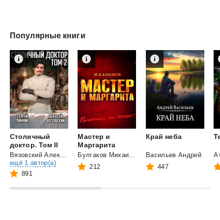
Популярные книги
Столичный
Мастер и
Край
неба
Т
доктор. Том II
Маргарита
Вязовский Алексей
и
Булгаков Михаил Афанасьевич
Васильев Андрей
ещё 1 автор(а)
212
447
891