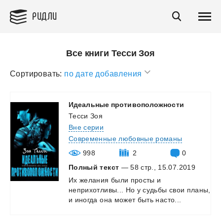
РИДЛИ
Все книги Тесси Зоя
Сортировать:
по дате добавления
Идеальные
противоположности
Тесси Зоя
Вне серии
Современные любовные романы
998
2
0
Полный текст
— 58 стр., 15.07.2019
Их
желания
были
просты
и
неприхотливы...
Но
у
судьбы
свои
планы,
и
иногда
она
может
быть
насто...