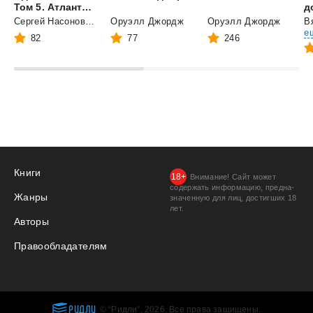
Том 5. Атлантида
д
Сергей Насоновский
Оруэлл Джордж
Оруэлл Джордж
е
82
77
246
Книги
Внимание! Сайт может
содержать информацию, предна­
Жанры
значенную для лиц, дости­гших 18
лет.
Авторы
Правообладателям
РИДЛИ
© “Ридли”, 2026. Все права защищены.