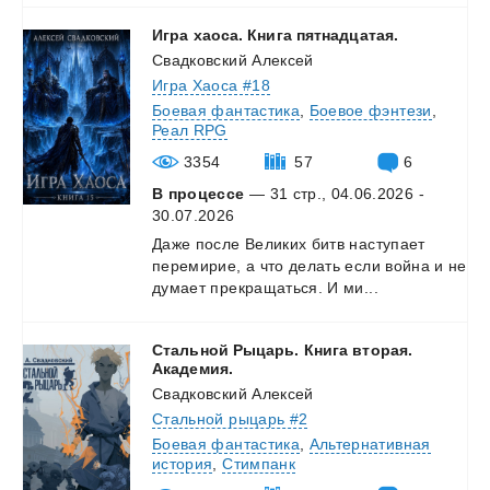
Игра
хаоса.
Книга
пятнадцатая.
Свадковский Алексей
Игра Хаоса #18
Боевая фантастика
,
Боевое фэнтези
,
Реал RPG
3354
57
6
В процессе
— 31 стр., 04.06.2026 -
30.07.2026
Даже
после
Великих
битв
наступает
перемирие,
а
что
делать
если
война
и
не
думает
прекращаться.
И
ми...
Стальной Рыцарь. Книга вторая.
Академия.
Свадковский Алексей
Стальной рыцарь #2
Боевая фантастика
,
Альтернативная
история
,
Стимпанк