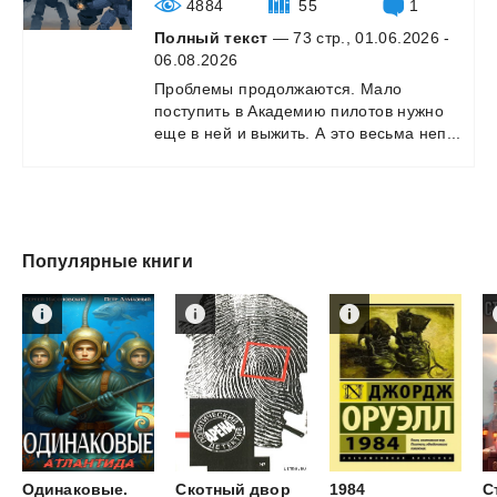
4884
55
1
Полный текст
— 73 стр., 01.06.2026 -
06.08.2026
Проблемы
продолжаются.
Мало
поступить
в
Академию
пилотов
нужно
еще
в
ней
и
выжить.
А
это
весьма
неп...
Популярные книги
Одинаковые.
Скотный
двор
1984
С