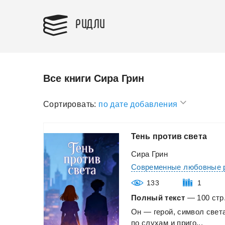
РИДЛИ
Все книги Сира Грин
Сортировать:
по дате добавления
Тень
против
света
Сира Грин
Современные любовные 
133
1
Полный текст
— 100 стр.
Он
—
герой,
символ
свет
по
слухам
и
приго...