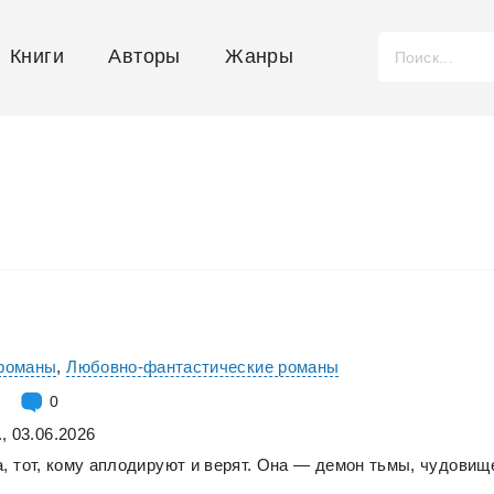
Книги
Авторы
Жанры
романы
,
Любовно-фантастические романы
0
, 03.06.2026
а,
тот,
кому
аплодируют
и
верят.
Она
—
демон
тьмы,
чудовищ