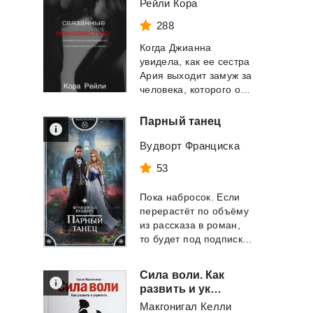
Рейли Кора
288
Когда Джианна
увидела, как ее сестра
Ария выходит замуж за
человека, которого она едва знала, она ...
Парный
танец
Вудворт Франциска
53
Пока набросок. Если
перерастёт по объёму
из рассказа в роман,
то будет под подписку ...
Сила воли. Как
развить и укрепить
Макгонигал Келли