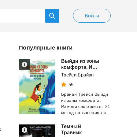
Войти
Популярные книги
Выйди из зоны
комфорта. Измени свою жизнь. 21 метод повышения личной эффективности
Трейси Брайан
55
Брайан Трейси Выйди
из зоны комфорта.
Измени свою жизнь. 21
метод повышения личной эффективности ...
Темный
е
Травник