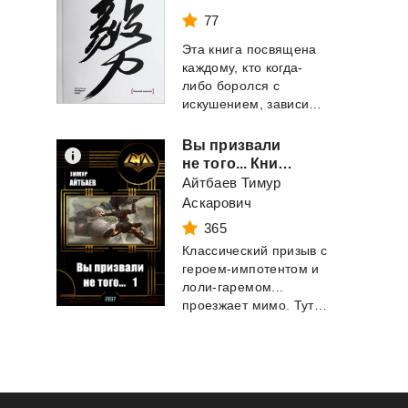
77
Эта книга посвящена
каждому, кто когда-
либо боролся с
искушением, зависимостью, откладывал дела в д...
Вы призвали
не того... Книга 1
Айтбаев Тимур
Аскарович
365
Классический призыв с
героем-импотентом и
лоли-гаремом...
проезжает мимо. Тут у нас немного другое...