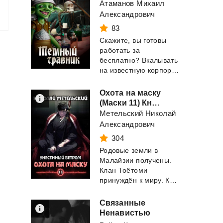
Атаманов Михаил
Александрович
83
Скажите, вы готовы
работать за
бесплатно? Вкалывать
на известную корпорацию без праздников и выходны...
Охота на маску
(Маски 11) Книга одиннадцатая
Метельский Николай
Александрович
304
Родовые земли в
Малайзии получены.
Клан Тоётоми
принуждён к миру. Клан Хейг уничтожен. Род Мейкш...
Связанные
Ненавистью