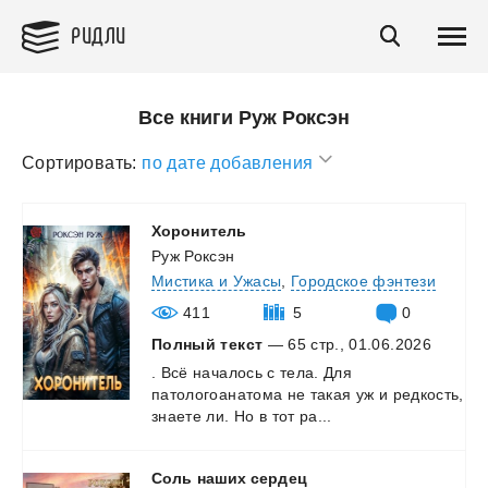
РИДЛИ
Все книги Руж Роксэн
Сортировать:
по дате добавления
Хоронитель
Руж Роксэн
Мистика и Ужасы
,
Городское фэнтези
411
5
0
Полный текст
— 65 стр., 01.06.2026
.
Всё
началось
с
тела.
Для
патологоанатома
не
такая
уж
и
редкость,
знаете
ли.
Но
в
тот
ра...
Соль
наших
сердец