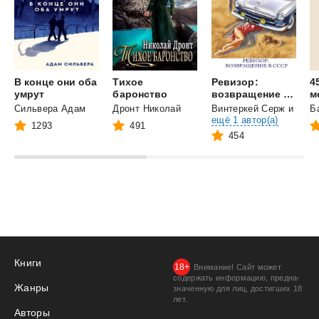
В конце они оба
Тихое
Ревизор:
4
умрут
баронство
возвращение в СССР
Сильвера Адам
Дронт Николай
Винтеркей Серж
и
Б
ещё 1 автор(а)
1293
491
454
Книги
Внимание! Сайт может
содержать информацию, предна­
Жанры
значенную для лиц, дости­гших 18
лет.
Авторы