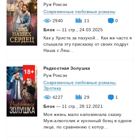
Руж Роксэн
Современные любовные романы
2940
11
0
Блок
— 11 стр., 24.03.2025
Как
у
Христа
за
пазухой…
Как
же
часто
я
слышала
эту
присказку
от
своих
подруг.
Наша
с
Леш...
Редкостная
Золушка
Руж Роксэн
Современные любовные романы
,
Эротика
4227
29
1
Блок
— 11 стр., 28.12.2021
Моя
жизнь
мало
напоминала
сказку.
Муж-алкоголик
и
кухонный
боец
в
одном
лице,
по
сравнению
с
котор...