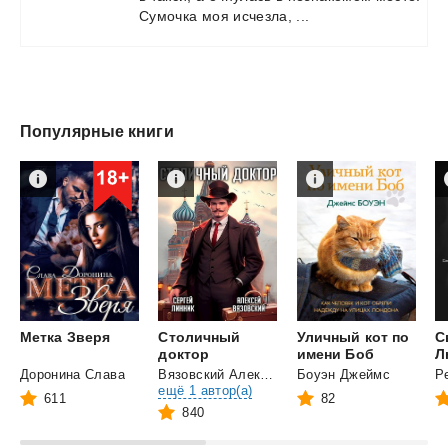
Сумочка
моя
исчезла,
...
Популярные книги
Метка
Зверя
Столичный
Уличный кот по
С
доктор
имени Боб
Л
Доронина Слава
Вязовский Алексей
и
Боуэн Джеймс
Р
ещё 1 автор(а)
611
82
840