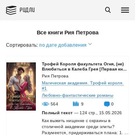
РИДЛИ
Все книги Рия Петрова
Сортировать:
по дате добавления
Трофей Короля факультета Огня, (не)
Влюбиться в Калеба Грея [Первая книга
Рия Петрова
Магическая академия. Трофей короля.
#1
Любовно-фантастические романы
564
9
0
Полный текст
— 124 стр., 15.05.2026
Как
выжить
нищенке
с
окраины
в
столичной
академии
среди
элиты?
Разумеется,
придерживаться
плана:
1.
...