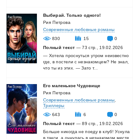
Выбирай.
Только
одного!
Рия Петрова
Современные любовные романы
830
15
0
Полный текст
— 73 стр., 19.02.2026
—
Хотела
проснуться
утром
неизвестно
где,
в
постели
с
незнакомцем?
Не
знал,
что
ты
из
этих.
—
Зато
т...
Его
маленькое
Чудовище
Рия Петрова
Современные любовные романы
,
Триллеры
643
6
0
Полный текст
— 89 стр., 19.02.2026
Больше
никогда
не
поеду
в
клуб!
Уснула
в
такси,
а
очнулась
в
незнакомом
месте.