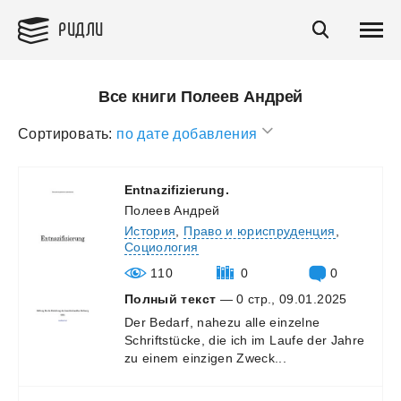
РИДЛИ
Все книги Полеев Андрей
Сортировать:
по дате добавления
Entnazifizierung.
Полеев Андрей
История
,
Право и юриспруденция
,
Социология
110
0
0
Полный текст
— 0 стр., 09.01.2025
Der
Bedarf,
nahezu
alle
einzelne
Schriftstücke,
die
ich
im
Laufe
der
Jahre
zu
einem
einzigen
Zweck...