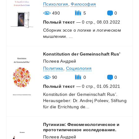
Психология
,
Философия
490
5
0
Полный текст
— 0 стр., 08.03.2022
Сборник
эссе
о
логике
и
логическом
мышлении.
...
Konstitution
der
Gemeinschaft
Rus’
Полеев Андрей
Политика
,
Социология
90
0
0
Полный текст
— 0 стр., 01.05.2021
Konstitution
der
Gemeinschaft
Rus’.
Herausgeber:
Dr.
Andrej
Poleev,
Stiftung
für
die
Errichtung
de...
Путинизм: Феноменологическое и
прототипическое исследование.
Полеев Андрей