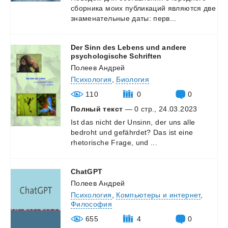
сборника
моих
публикаций
являются
две
знаменательные
даты:
перв...
Der Sinn des Lebens und andere
psychologische Schriften
Полеев Андрей
Психология
,
Биология
110
0
0
Полный текст
— 0 стр., 24.03.2023
Ist
das
nicht
der
Unsinn,
der
uns
alle
bedroht
und
gefährdet?
Das
ist
eine
rhetorische
Frage,
und
...
ChatGPT
Полеев Андрей
Психология
,
Компьютеры и интернет
,
Философия
655
4
0