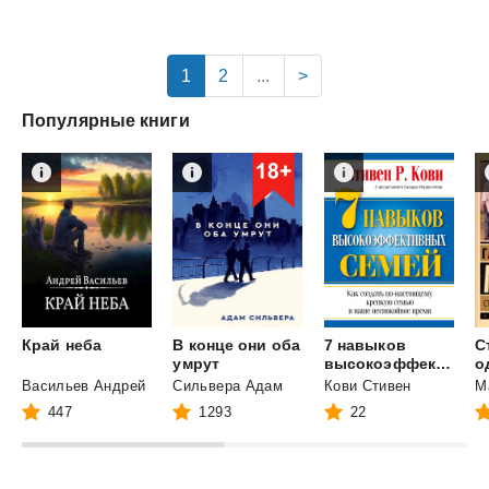
1
2
...
>
Популярные книги
Край
неба
В конце они оба
7 навыков
С
умрут
высокоэффективных семей
о
Васильев Андрей
Сильвера Адам
Кови Стивен
447
1293
22