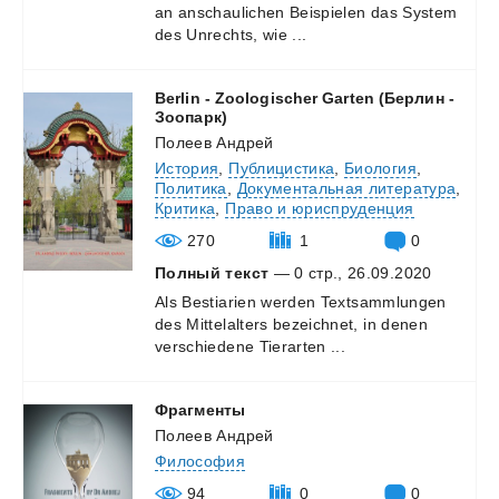
an
anschaulichen
Beispielen
das
System
des
Unrechts,
wie
...
Berlin - Zoologischer Garten (Берлин -
Зоопарк)
Полеев Андрей
История
,
Публицистика
,
Биология
,
Политика
,
Документальная литература
,
Критика
,
Право и юриспруденция
270
1
0
Полный текст
— 0 стр., 26.09.2020
Als
Bestiarien
werden
Textsammlungen
des
Mittelalters
bezeichnet,
in
denen
verschiedene
Tierarten
...
Фрагменты
Полеев Андрей
Философия
94
0
0