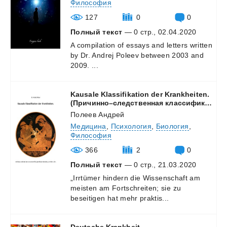
Философия
127
0
0
Полный текст
— 0 стр., 02.04.2020
A
compilation
of
essays
and
letters
written
by
Dr.
Andrej
Poleev
between
2003
and
2009.
...
Kausale Klassifikation der Krankheiten.
(Причинно–следственная классификация болезней.)
Полеев Андрей
Медицина
,
Психология
,
Биология
,
Философия
366
2
0
Полный текст
— 0 стр., 21.03.2020
„Irrtümer
hindern
die
Wissenschaft
am
meisten
am
Fortschreiten;
sie
zu
beseitigen
hat
mehr
praktis...
Deutsche
Krankheit.