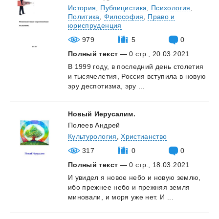
История
,
Публицистика
,
Психология
,
Политика
,
Философия
,
Право и
юриспруденция
979
5
0
Полный текст
— 0 стр., 20.03.2021
В
1999
году,
в
последний
день
столетия
и
тысячелетия,
Россия
вступила
в
новую
эру
деспотизма,
эру
...
Новый
Иерусалим.
Полеев Андрей
Культурология
,
Христианство
317
0
0
Полный текст
— 0 стр., 18.03.2021
И
увидел
я
новое
небо
и
новую
землю,
ибо
прежнее
небо
и
прежняя
земля
миновали,
и
моря
уже
нет.
И
...