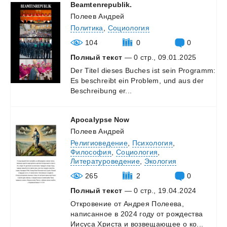
Beamtenrepublik.
Полеев Андрей
Политика
,
Социология
104
0
0
Полный текст
— 0 стр., 09.01.2025
Der
Titel
dieses
Buches
ist
sein
Programm:
Es
beschreibt
ein
Problem,
und
aus
der
Beschreibung
er...
Apocalypse
Now
Полеев Андрей
Религиоведение
,
Психология
,
Философия
,
Социология
,
Литературоведение
,
Экология
265
2
0
Полный текст
— 0 стр., 19.04.2024
Откровение
от
Андрея
Полеева,
написанное
в
2024
году
от
рождества
Иисуса
Христа
и
возвещающее
о
ко...