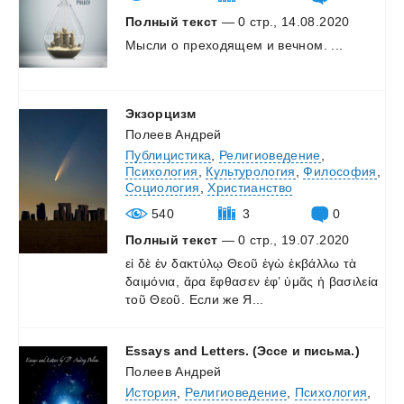
Полный текст
— 0 стр., 14.08.2020
Мысли
о
преходящем
и
вечном.
...
Экзорцизм
Полеев Андрей
Публицистика
,
Религиоведение
,
Психология
,
Культурология
,
Философия
,
Социология
,
Христианство
540
3
0
Полный текст
— 0 стр., 19.07.2020
εἰ
δὲ
ἐν
δακτύλῳ
Θεοῦ
ἐγὼ
ἐκβάλλω
τὰ
δαιμόνια,
ἄρα
ἔφθασεν
ἐφ’
ὑμᾶς
ἡ
βασιλεία
τοῦ
Θεοῦ.
Если
же
Я...
Essays
and
Letters.
(Эссе
и
письма.)
Полеев Андрей
История
,
Религиоведение
,
Психология
,