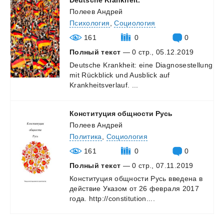
Полеев Андрей
Психология
,
Социология
161
0
0
Полный текст
— 0 стр., 05.12.2019
Deutsche
Krankheit:
eine
Diagnosestellung
mit
Rückblick
und
Ausblick
auf
Krankheitsverlauf.
...
Конституция
общности
Русь
Полеев Андрей
Политика
,
Социология
161
0
0
Полный текст
— 0 стр., 07.11.2019
Конституция
общности
Русь
введена
в
действие
Указом
от
26
февраля
2017
года.
http://constitution....