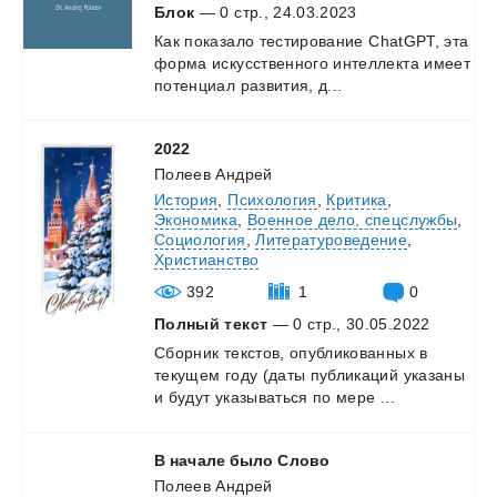
Блок
— 0 стр., 24.03.2023
Как
показало
тестирование
ChatGPT,
эта
форма
искусственного
интеллекта
имеет
потенциал
развития,
д...
2022
Полеев Андрей
История
,
Психология
,
Критика
,
Экономика
,
Военное дело, спецслужбы
,
Социология
,
Литературоведение
,
Христианство
392
1
0
Полный текст
— 0 стр., 30.05.2022
Сборник
текстов,
опубликованных
в
текущем
году
(даты
публикаций
указаны
и
будут
указываться
по
мере
...
В
начале
было
Слово
Полеев Андрей