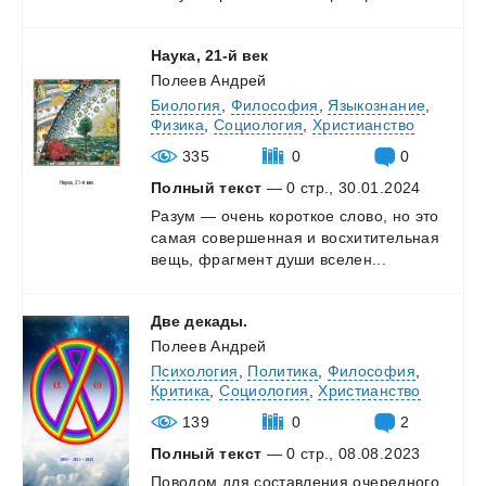
Наука,
21-й
век
Полеев Андрей
Биология
,
Философия
,
Языкознание
,
Физика
,
Социология
,
Христианство
335
0
0
Полный текст
— 0 стр., 30.01.2024
Разум
—
очень
короткое
слово,
но
это
самая
совершенная
и
восхитительная
вещь,
фрагмент
души
вселен...
Две
декады.
Полеев Андрей
Психология
,
Политика
,
Философия
,
Критика
,
Социология
,
Христианство
139
0
2
Полный текст
— 0 стр., 08.08.2023
Поводом
для
составления
очередного