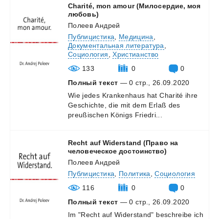
Charité, mon amour (Милосердие, моя
любовь)
Полеев Андрей
Публицистика
,
Медицина
,
Документальная литература
,
Социология
,
Христианство
133
0
0
Полный текст
— 0 стр., 26.09.2020
Wie
jedes
Krankenhaus
hat
Charité
ihre
Geschichte,
die
mit
dem
Erlaß
des
preußischen
Königs
Friedri...
Recht auf Widerstand (Право на
человеческое достоинство)
Полеев Андрей
Публицистика
,
Политика
,
Социология
116
0
0
Полный текст
— 0 стр., 26.09.2020
Im
"Recht
auf
Widerstand"
beschreibe
ich