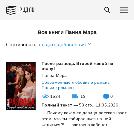
РИДЛИ
Все книги Панна Мэра
Сортировать:
по дате добавления
После развода. Второй женой не
стану!
Панна Мэра
Современные любовные романы
,
Прочие романы
1524
19
0
Полный текст
— 53 стр., 11.05.2026
—
Почему
какая-то
девица
рассказывает
всем,
что
ты
собираешься
на
ней
жениться?!
—
влетаю
в
кабинет
...