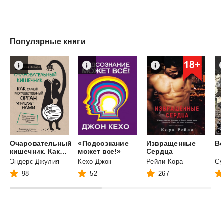
Популярные книги
Очаровательный
«Подсознание
Извращенные
В
кишечник. Как самый могущественный орган управляет нами
может все!»
Сердца
Эндерс Джулия
Кехо Джон
Рейли Кора
98
52
267