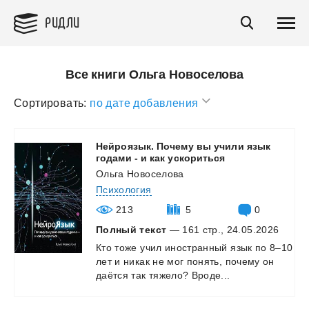
РИДЛИ
Все книги Ольга Новоселова
Сортировать:
по дате добавления
Нейроязык. Почему вы учили язык
годами - и как ускориться
Ольга Новоселова
Психология
213
5
0
Полный текст
— 161 стр., 24.05.2026
Кто
тоже
учил
иностранный
язык
по
8–10
лет
и
никак
не
мог
понять,
почему
он
даётся
так
тяжело?
Вроде...