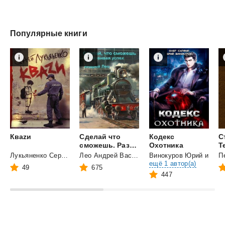
Популярные книги
Кваzи
Сделай что
Кодекс
С
сможешь. Развивая успех.
Охотника
Т
Лукьяненко Сергей Васильевич
Лео Андрей Васильевич
Винокуров Юрий
и
ещё 1 автор(а)
49
675
447