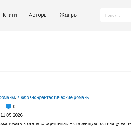
Книги
Авторы
Жанры
романы
,
Любовно-фантастические романы
0
 11.05.2026
ожаловать
в
отель
«Жар-птица»
–
старейшую
гостиницу
наше