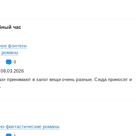
бный
час
ное фэнтези
е романы
0
 08.03.2026
аз»
принимают
в
залог
вещи
очень
разные.
Сюда
приносят
и
.
но-фантастические романы
1