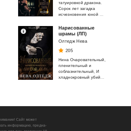
татуировкой дракона.
Сорок лет загадка
исчезновения юной родственницы не дает по...
Нарисованные
шрамы (ЛП)
Олтедж Нева
205
Нина Очаровательный,
пленительный и
соблазнительный, И
хладнокровный убийца. Но я все равно вышл...
нимание! Сайт может
жать информацию, предна­