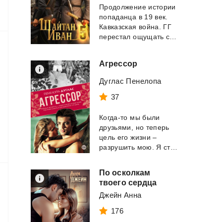
Продолжение истории
попаданца в 19 век.
Кавказская война. ГГ
перестал ощущать себя выходцем из 21 в...
Агрессор
Дуглас Пенелопа
37
Когда-то мы были
друзьями, но теперь
цель его жизни –
разрушить мою. Я стала объектом сплетен, ...
По осколкам
твоего сердца
Джейн Анна
176