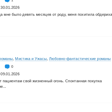
 30.01.2026
да
мне
было
девять
месяцев
от
роду,
меня
похитила
обдериха
романы
,
Мистика и Ужасы
,
Любовно-фантастические романы
0
 09.01.2026
т
пациентам
свой
жизненный
огонь.
Спонтанная
покупка
е...