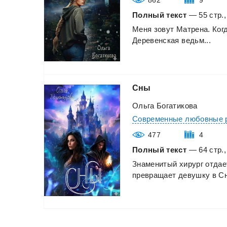
Полный текст
— 55 стр.,
Меня
зовут
Матрена.
Ког
Деревенская
ведьм...
Сны
Ольга Богатикова
Современные любовные 
477
4
Полный текст
— 64 стр.,
Знаменитый
хирург
отдае
превращает
девушку
в
Сн