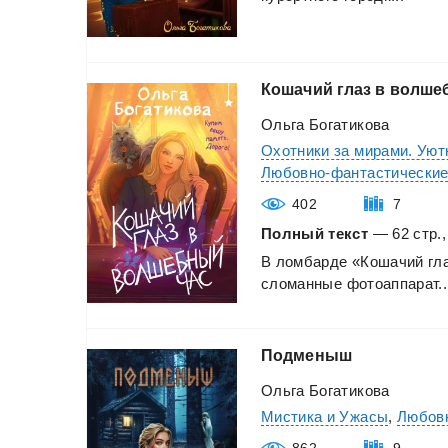
Кошачий
глаз
в
волше
Ольга Богатикова
Охотники за мирами. Уют
Любовно-фантастически
402
7
Полный текст
— 62 стр.,
В
ломбарде
«Кошачий
гл
сломанные
фотоаппарат..
Подменыш
Ольга Богатикова
Мистика и Ужасы
,
Любов
862
9