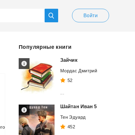
Войти
Популярные книги
Зайчик
Мордас Дмитрий
52
...
Шайтан
Иван
5
Тен Эдуард
452
го