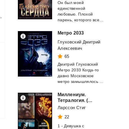
Он был моей
единственной
любовью. Плохой
.
парень, которого все боялись. Опасный красавчик, от котор...
Метро
2033
Глуховский Дмитрий
Алексеевич
65
Дмитрий Глуховский
Метро 2033 Когда-то
давно Московское
метро замышлялось как гигантское бомбоубе...
Миллениум.
Тетралогия. (ЛП)
Ларссон Стиг
22
1 - Девушка с