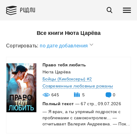
РИДЛИ
Все книги Нюта Царёва
Сортировать:
по дате добавления
Право
тебя
любить
Нюта Царёва
Бойцы (Кикбоксеры) #2
Современные любовные романы
645
5
0
Полный текст
— 67 стр., 09.07.2026
—
Я
врач,
а
ты
упрямый
подросток
с
проблемами
с
самоконтролем…
—
отчитывает
Валерия
Андреевна.
—
Пок...