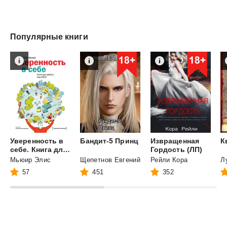
Популярные книги
Уверенность в
Бандит-5
Принц
Извращенная
К
себе. Книга для работы над собой
Гордость (ЛП)
Мьюир Элис
Щепетнов Евгений
Рейли Кора
57
451
352