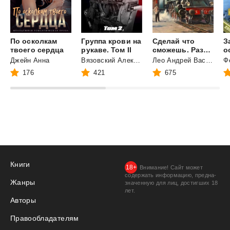
По осколкам
Группа крови на
Сделай что
З
твоего сердца
рукаве. Том II
сможешь. Развивая успех.
о
Джейн Анна
Вязовский Алексей
Лео Андрей Васильевич
176
421
675
Книги
Внимание! Сайт может
содержать информацию, предна­
Жанры
значенную для лиц, дости­гших 18
лет.
Авторы
Правообладателям