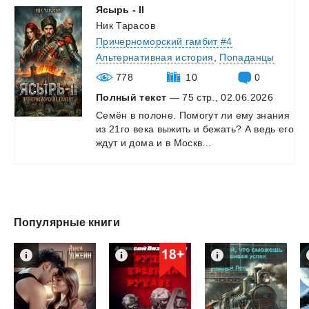
Ясырь
-
II
Ник Тарасов
Причерноморский гамбит #4
Альтернативная история
,
Попаданцы
778
10
0
Полный текст
— 75 стр., 02.06.2026
Семён
в
полоне.
Помогут
ли
ему
знания
из
21го
века
выжить
и
бежать?
А
ведь
его
ждут
и
дома
и
в
Москв...
Популярные книги