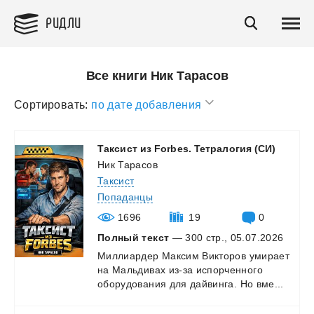
РИДЛИ
Все книги Ник Тарасов
Сортировать:
по дате добавления
Таксист
из
Forbes.
Тетралогия
(СИ)
Ник Тарасов
Таксист
Попаданцы
1696
19
0
Полный текст
— 300 стр., 05.07.2026
Миллиардер
Максим
Викторов
умирает
на
Мальдивах
из-за
испорченного
оборудования
для
дайвинга.
Но
вме...