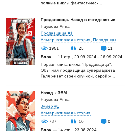
полные
циклы
фантастическ...
Продавщица:
Назад
в
пятидесятые
Наумова Анна
Продавщица #1
Альтернативная история
,
Попаданцы
1951
25
11
Блок
— 11 стр., 20.09.2024 - 26.09.2024
Первая
книга
цикла
"Продавщица".
Обычная
продавщица
супермаркета
Галя
живет
своей
скучной,
серой
ж...
Назад
к
ЭВМ
Наумова Анна
Зумер #1
Альтернативная история
737
10
0
Блок
— 14 стр., 23.08.2024