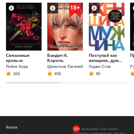
Связанные
Бандит-6.
Поступай как
П
кровью
Король
женщина, думай как мужчина
Рейли Кора
Щепетнов Евгений
Харви Стив
Р
166
455
66
Книги
Внимание! Сайт может
содержать информацию, предна­