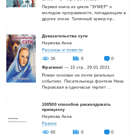
Первая
книга
из
цикла
"ЗУМЕР"
о
молодом
программисте,
попадающем
в
другие
эпохи.
Типичный
зумер-пр...
Доказательства
сути
Наумова Анна
Рассказы и повести
35
0
0
Фрагмент
— 15 стр., 29.01.2021
Роман
основан
на
почти
реальных
событиях.
Писательница
фэнтези
Ника
Перовская
в
одночасье
терпит
...
100500 способов расколдовать
принцессу
Наумова Анна
Разное
65
0
0