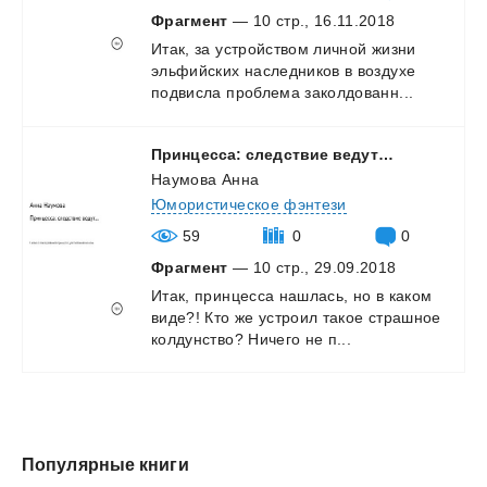
Фрагмент
— 10 стр., 16.11.2018
Итак,
за
устройством
личной
жизни
эльфийских
наследников
в
воздухе
подвисла
проблема
заколдованн...
Принцесса:
следствие
ведут…
Наумова Анна
Юмористическое фэнтези
59
0
0
Фрагмент
— 10 стр., 29.09.2018
Итак,
принцесса
нашлась,
но
в
каком
виде?!
Кто
же
устроил
такое
страшное
колдунство?
Ничего
не
п...
Популярные книги