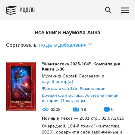
РИДЛИ
Все книги Наумова Анна
Сортировать:
по дате добавления
"Фантастика 2025-104". Компиляция.
Книги 1-36
Мусаниф Сергей Сергеевич
и
ещё 3 автор(а)
Фантастика 2025. Компиляция
Боевая фантастика
,
Альтернативная
история
,
Попаданцы
6309
19
0
Полный текст
— 2691 стр., 02.07.2025
Очередной,
104-й
томик
"Фантастика
2025",
содержит
в
себе
законченные
и