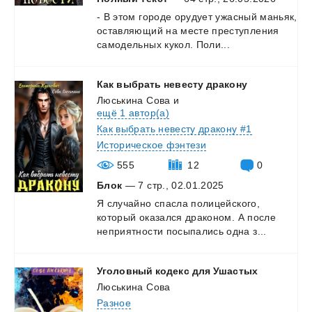
-
В
этом
городе
орудует
ужасный
маньяк,
оставляющий
на
месте
преступления
самодельных
кукол.
Поли...
Как
выбрать
невесту
дракону
Люськина Сова
и
ещё 1 автор(а)
Как выбрать невесту дракону #1
Историческое фэнтези
555
12
0
Блок
— 7 стр., 02.01.2025
Я
случайно
спасла
полицейского,
который
оказался
драконом.
А
после
неприятности
посыпались
одна
з...
Уголовный
кодекс
для
Ушастых
Люськина Сова
Разное