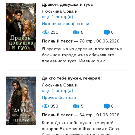
Дракон,
девушка
и
гусь
Люськина Сова
и
ещё 1 автор(а)
Историческое фэнтези
231
5
0
Полный текст
— 78 стр., 08.06.2026
Я
простушка
из
деревни,
потерялась
в
большом
городе
из-за
сбежавшего
племенного
гуся.
Именно
он
с...
Да
кто
тебе
нужен,
генерал!
Люськина Сова
и
ещё 1 автор(а)
Прочее фэнтези
350
5
0
Полный текст
— 64 стр., 01.06.2026
Книга
Да
кто
тебе
нужен,
генерал!
авторов
Екатерина
Жданович
и
Сова
Люськина
рассказывает
о
женщи...