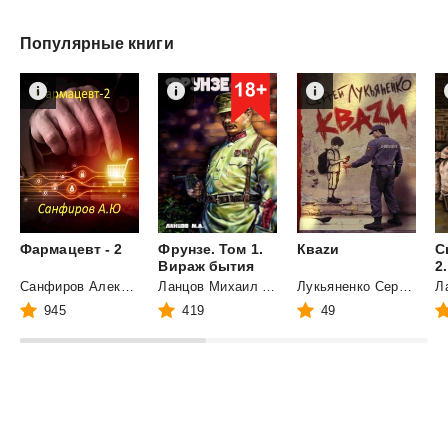
Популярные книги
Фармацевт
-
2
Фрунзе. Том 1.
Кваzи
С
Вираж бытия
2
Санфиров Александр Юрьевич
Ланцов Михаил Алексеевич
Лукьяненко Сергей Васильевич
945
419
49