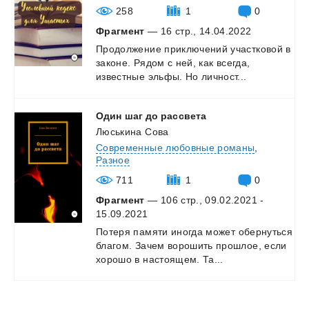
258
1
0
Фрагмент
— 16 стр., 14.04.2022
Продолжение
приключений
участковой
в
законе.
Рядом
с
ней,
как
всегда,
известные
эльфы.
Но
личност...
Один
шаг
до
рассвета
Люськина Сова
Современные любовные романы
,
Разное
711
1
0
Фрагмент
— 106 стр., 09.02.2021 -
15.09.2021
Потеря
памяти
иногда
может
обернуться
благом.
Зачем
ворошить
прошлое,
если
хорошо
в
настоящем.
Та...