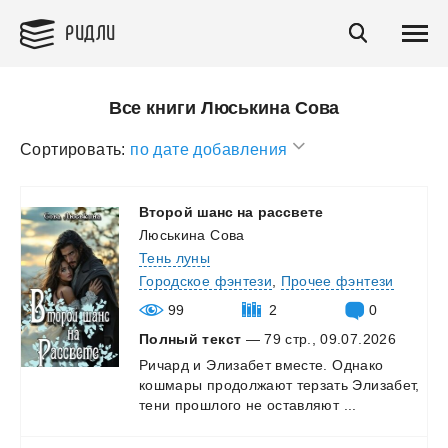
РИДЛИ
Все книги Люськина Сова
Сортировать:
по дате добавления
Второй
шанс
на
рассвете
Люськина Сова
Тень луны
Городское фэнтези
,
Прочее фэнтези
99
2
0
Полный текст
— 79 стр., 09.07.2026
Ричард
и
Элизабет
вместе.
Однако
кошмары
продолжают
терзать
Элизабет,
тени
прошлого
не
оставляют
...