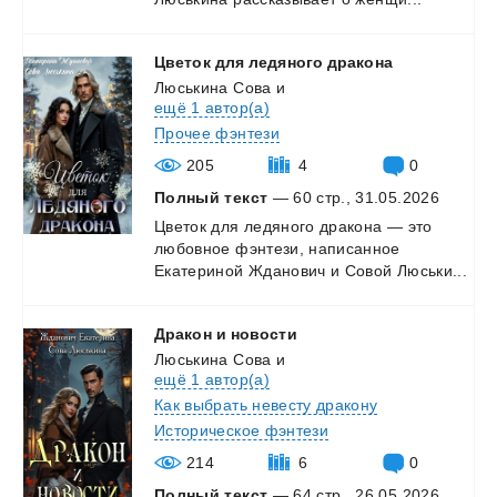
Цветок
для
ледяного
дракона
Люськина Сова
и
ещё 1 автор(а)
Прочее фэнтези
205
4
0
Полный текст
— 60 стр., 31.05.2026
Цветок
для
ледяного
дракона
—
это
любовное
фэнтези,
написанное
Екатериной
Жданович
и
Совой
Люськи...
Дракон
и
новости
Люськина Сова
и
ещё 1 автор(а)
Как выбрать невесту дракону
Историческое фэнтези
214
6
0
Полный текст
— 64 стр., 26.05.2026