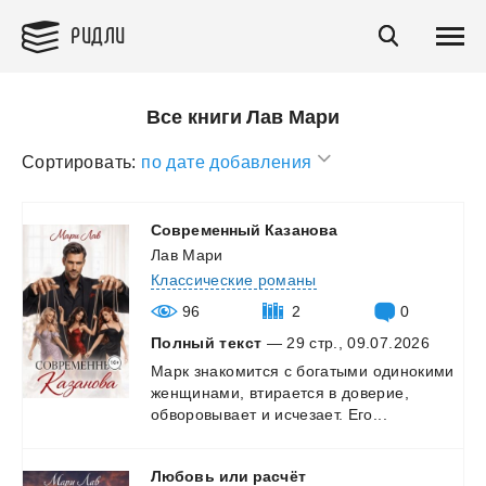
РИДЛИ
Все книги Лав Мари
Сортировать:
по дате добавления
Современный
Казанова
Лав Мари
Классические романы
96
2
0
Полный текст
— 29 стр., 09.07.2026
Марк
знакомится
с
богатыми
одинокими
женщинами,
втирается
в
доверие,
обворовывает
и
исчезает.
Его...
Любовь
или
расчёт