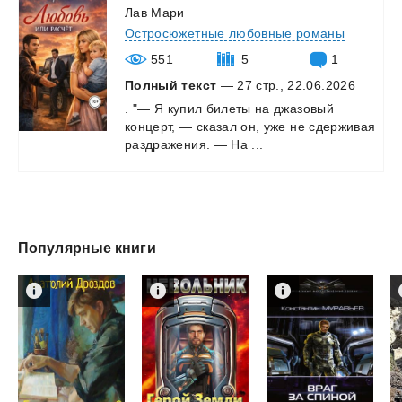
Лав Мари
Остросюжетные любовные романы
551
5
1
Полный текст
— 27 стр., 22.06.2026
.
"—
Я
купил
билеты
на
джазовый
концерт,
—
сказал
он,
уже
не
сдерживая
раздражения.
—
На
...
Популярные книги