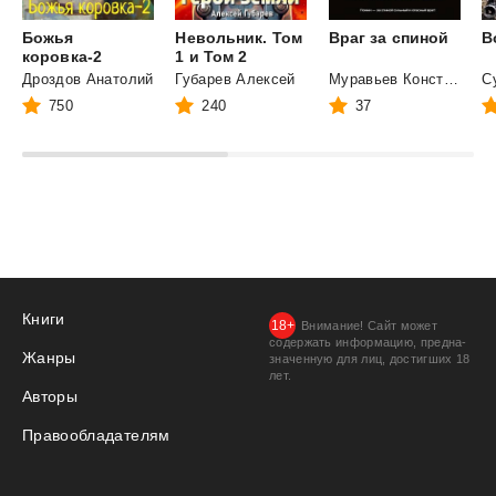
Божья
Невольник. Том
Враг
за
спиной
В
коровка-2
1 и Том 2
Дроздов Анатолий
Губарев Алексей
Муравьев Константин Николаевич
750
240
37
Книги
Внимание! Сайт может
содержать информацию, предна­
Жанры
значенную для лиц, дости­гших 18
лет.
Авторы
Правообладателям