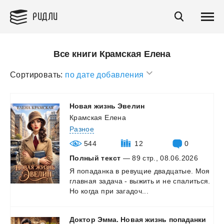
РИДЛИ
Все книги Крамская Елена
Сортировать:
по дате добавления
Новая
жизнь
Эвелин
Крамская Елена
Разное
544
12
0
Полный текст
— 89 стр., 08.06.2026
Я
попаданка
в
ревущие
двадцатые.
Моя
главная
задача
-
выжить
и
не
спалиться.
Но
когда
при
загадоч...
Доктор
Эмма.
Новая
жизнь
попаданки