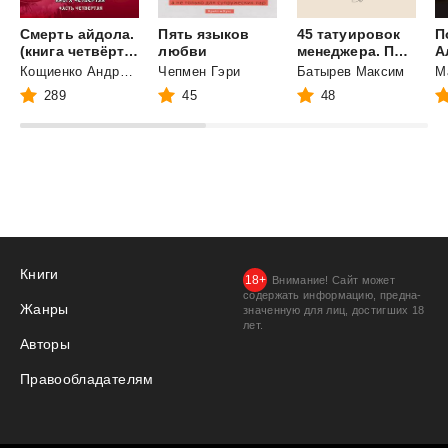
Смерть айдола.
Пять языков
45 татуировок
П
(книга четвёртая, часть четвёртая)
любви
менеджера. Правила российского руководителя
Кощиенко Андрей Геннадьевич
Чепмен Гэри
Батырев Максим
289
45
48
Книги
Внимание! Сайт может
содержать информацию, предна­
Жанры
значенную для лиц, дости­гших 18
лет.
Авторы
Правообладателям