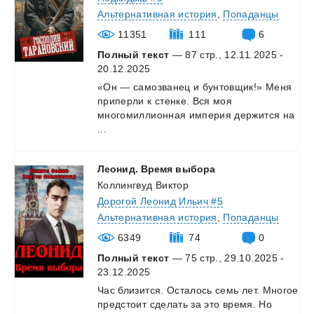
Альтернативная история
,
Попаданцы
11351
111
6
Полный текст
— 87 стр., 12.11.2025 -
20.12.2025
«Он — самозванец и бунтовщик!» Меня
приперли к стенке. Вся моя
многомиллионная империя держится на
...
Леонид.
Время
выбора
Коллингвуд Виктор
Дорогой Леонид Ильич #5
Альтернативная история
,
Попаданцы
6349
74
0
Полный текст
— 75 стр., 29.10.2025 -
23.12.2025
Час
близится.
Осталось
семь
лет.
Многое
предстоит
сделать
за
это
время.
Но