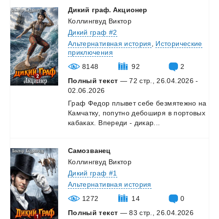
Дикий
граф.
Акционер
Коллингвуд Виктор
Дикий граф #2
Альтернативная история
,
Исторические
приключения
8148
92
2
Полный текст
— 72 стр., 26.04.2026 -
02.06.2026
Граф
Федор
плывет
себе
безмятежно
на
Камчатку,
попутно
дебоширя
в
портовых
кабаках.
Впереди
-
дикар...
Самозванец
Коллингвуд Виктор
Дикий граф #1
Альтернативная история
1272
14
0
Полный текст
— 83 стр., 26.04.2026