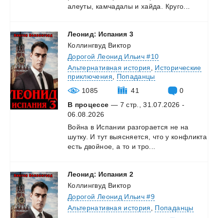
алеуты,
камчадалы
и
хайда.
Круго...
Леонид:
Испания
3
Коллингвуд Виктор
Дорогой Леонид Ильич #10
Альтернативная история
,
Исторические
приключения
,
Попаданцы
1085
41
0
В процессе
— 7 стр., 31.07.2026 -
06.08.2026
Война
в
Испании
разгорается
не
на
шутку.
И
тут
выясняется,
что
у
конфликта
есть
двойное,
а
то
и
тро...
Леонид:
Испания
2
Коллингвуд Виктор
Дорогой Леонид Ильич #9
Альтернативная история
,
Попаданцы