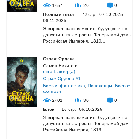
1457
20
0
Полный текст
— 72 стр., 07.10.2025 -
06.11.2025
Я
вырвал
шанс
изменить
будущее
и
не
допустить
катастрофы.
Теперь
мой
дом
-
Российская
Империя,
1819...
Страж
Ордена
Семин Никита
и
ещё 1 автор(а)
Страж Ордена #1
Боевая фантастика
,
Попаданцы
,
Боевое
фэнтези
2402
30
0
Блок
— 16 стр., 06.10.2025
Я
вырвал
шанс
изменить
будущее
и
не
допустить
катастрофы.
Теперь
мой
дом
-
Российская
Империя,
1819...