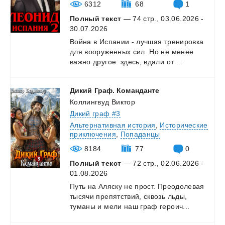
6312
68
1
Полный текст
— 74 стр., 03.06.2026 -
30.07.2026
Война
в
Испании
-
лучшая
тренировка
для
вооруженных
сил.
Но
не
менее
важно
другое:
здесь,
вдали
от
...
Дикий
Граф.
Команданте
Коллингвуд Виктор
Дикий граф #3
Альтернативная история
,
Исторические
приключения
,
Попаданцы
8184
77
0
Полный текст
— 72 стр., 02.06.2026 -
01.08.2026
Путь
на
Аляску
не
прост.
Преодолевая
тысячи
препятствий,
сквозь
льды,
туманы
и
мели
наш
граф
героич...