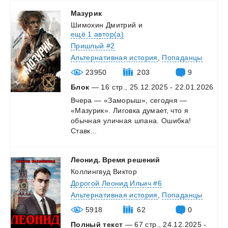
Мазурик
Шимохин Дмитрий
и
ещё 1 автор(а)
Пришлый #2
Альтернативная история
,
Попаданцы
23950
203
9
Блок
— 16 стр., 25.12.2025 - 22.01.2026
Вчера — «Заморыш», сегодня —
«Мазурик». Лиговка думает, что я
обычная уличная шпана. Ошибка!
Ставк...
Леонид.
Время
решений
Коллингвуд Виктор
Дорогой Леонид Ильич #6
Альтернативная история
,
Попаданцы
5918
62
0
Полный текст
— 67 стр., 24.12.2025 -