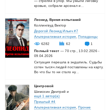
—
стреляй
в
упор.
Мы
умыли
Лиговку
кровью,
собрали
арсенал
и...
Леонид.
Время
испытаний
Коллингвуд Виктор
Дорогой Леонид Ильич #7
Альтернативная история
,
Попаданцы
6282
62
1
Полный текст
— 70 стр., 13.02.2026 -
09.04.2026
Ситуация
перешла
в
эндшпиль.
Судьбы
сотен
тысяч
людей
поставлены
на
карту.
Во
что
бы
то
ни
стало
ну...
Центровой
Шимохин Дмитрий
и
ещё 1 автор(а)
Пришлый #4
Альтернативная история
,
Прочие