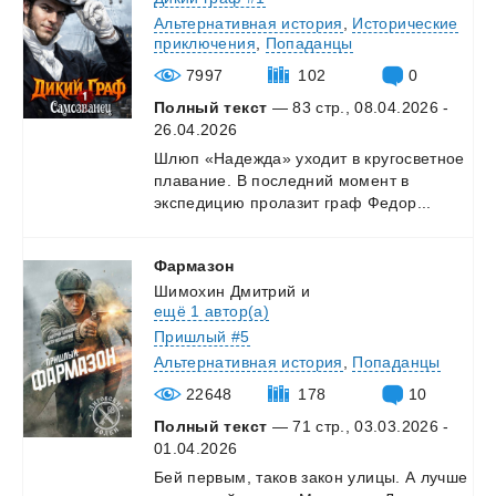
Альтернативная история
,
Исторические
приключения
,
Попаданцы
7997
102
0
Полный текст
— 83 стр., 08.04.2026 -
26.04.2026
Шлюп
«Надежда»
уходит
в
кругосветное
плавание.
В
последний
момент
в
экспедицию
пролазит
граф
Федор...
Фармазон
Шимохин Дмитрий
и
ещё 1 автор(а)
Пришлый #5
Альтернативная история
,
Попаданцы
22648
178
10
Полный текст
— 71 стр., 03.03.2026 -
01.04.2026
Бей
первым,
таков
закон
улицы.
А
лучше