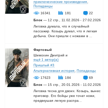
приключенческие произведения
,
Попаданцы
16341
181
22
Блок
— 12 стр., 11.02.2026 - 27.02.2026
Лиговка
думала,
что
я
случайный
пассажир.
Козырь
думал,
что
я
легкая
добыча.
Они
пришли
с
ножами
в
...
Фартовый
Шимохин Дмитрий
и
ещё 1 автор(а)
Пришлый #3
Альтернативная история
,
Попаданцы
17623
184
69
Блок
— 15 стр., 20.01.2026 - 11.02.2026
Лиговка
тесна
для
двоих.
Козырь,
вынес
приговор.
Его
бойцы
уже
точат
ножи,
предвкушая
легкую
распра...