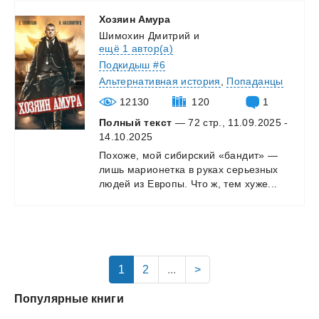
Хозяин
Амура
Шимохин Дмитрий
и
ещё 1 автор(а)
Подкидыш #6
Альтернативная история
,
Попаданцы
12130
120
1
Полный текст
— 72 стр., 11.09.2025 -
14.10.2025
Похоже,
мой
сибирский
«бандит»
—
лишь
марионетка
в
руках
серьезных
людей
из
Европы.
Что
ж,
тем
хуже...
1
2
...
>
Популярные книги