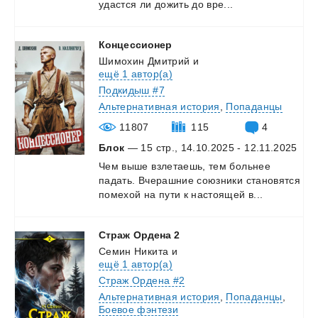
удастся
ли
дожить
до
вре...
Концессионер
Шимохин Дмитрий
и
ещё 1 автор(а)
Подкидыш #7
Альтернативная история
,
Попаданцы
11807
115
4
Блок
— 15 стр., 14.10.2025 - 12.11.2025
Чем
выше
взлетаешь,
тем
больнее
падать.
Вчерашние
союзники
становятся
помехой
на
пути
к
настоящей
в...
Страж
Ордена
2
Семин Никита
и
ещё 1 автор(а)
Страж Ордена #2
Альтернативная история
,
Попаданцы
,
Боевое фэнтези