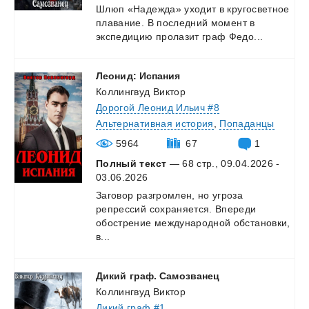
Шлюп
«Надежда»
уходит
в
кругосветное
плавание.
В
последний
момент
в
экспедицию
пролазит
граф
Федо...
Леонид:
Испания
Коллингвуд Виктор
Дорогой Леонид Ильич #8
Альтернативная история
,
Попаданцы
5964
67
1
Полный текст
— 68 стр., 09.04.2026 -
03.06.2026
Заговор разгромлен, но угроза
репрессий сохраняется. Впереди
обострение международной обстановки,
в...
Дикий
граф.
Самозванец
Коллингвуд Виктор
Дикий граф #1