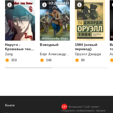
Наруто -
Взводный
1984 (новый
В
Кровавые тени войны
перевод)
т
Zang
Берг Александр Анатольевич
Оруэлл Джордж
359
348
99
Книги
Внимание! Сайт может
содержать информацию, предна­