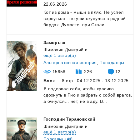
22.06.2026
Кот
из
дома
-
мыши
в
пляс.
Не
успел
вернуться
-
по
уши
окунулся
в
родной
бардак.
Думаете,
при
Стали...
Заморыш
Шимохин Дмитрий
и
ещё 1 автор(а)
Альтернативная история
,
Попаданцы
15958
226
12
Блок
— 8 стр., 04.12.2025 - 13.12.2025
Я
подорвал
себя,
чтобы
красиво
сдохнуть
в
Рио
и
забрать
с
собой
врагов,
а
очнулся…
нет,
не
в
аду.
В...
Господин
Тарановский
Шимохин Дмитрий
и
ещё 1 автор(а)
Подкидыш #8