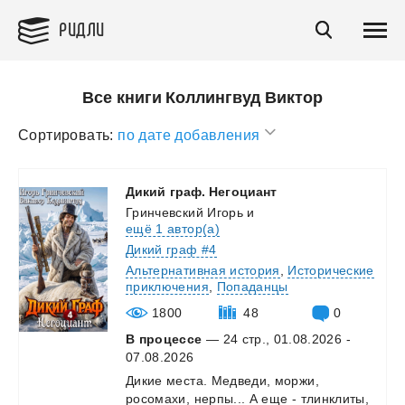
РИДЛИ
Все книги Коллингвуд Виктор
Сортировать:
по дате добавления
Дикий
граф.
Негоциант
Гринчевский Игорь
и
ещё 1 автор(а)
Дикий граф #4
Альтернативная история
,
Исторические
приключения
,
Попаданцы
1800
48
0
В процессе
— 24 стр., 01.08.2026 -
07.08.2026
Дикие
места.
Медведи,
моржи,
росомахи,
нерпы...
А
еще
-
тлинклиты,