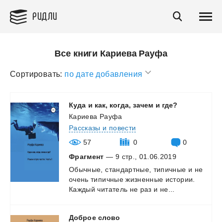
РИДЛИ
Все книги Кариева Рауфа
Сортировать:
по дате добавления
Куда
и
как,
когда,
зачем
и
где?
Кариева Рауфа
Рассказы и повести
57
0
0
Фрагмент
— 9 стр., 01.06.2019
Обычные,
стандартные,
типичные
и
не
очень
типичные
жизненные
истории.
Каждый
читатель
не
раз
и
не...
Доброе
слово