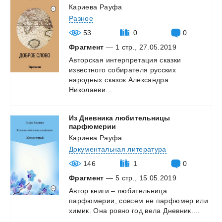
Кариева Рауфа
Разное
53
0
0
Фрагмент
— 1 стр., 27.05.2019
Авторская интерпретация сказки
известного собирателя русских
народных сказок Александра
Николаеви...
Из Дневника любительницы
парфюмерии
Кариева Рауфа
Документальная литература
146
1
0
Фрагмент
— 5 стр., 15.05.2019
Автор
книги
–
любительница
парфюмерии,
совсем
не
парфюмер
или
химик.
Она
ровно
год
вела
Дневник....