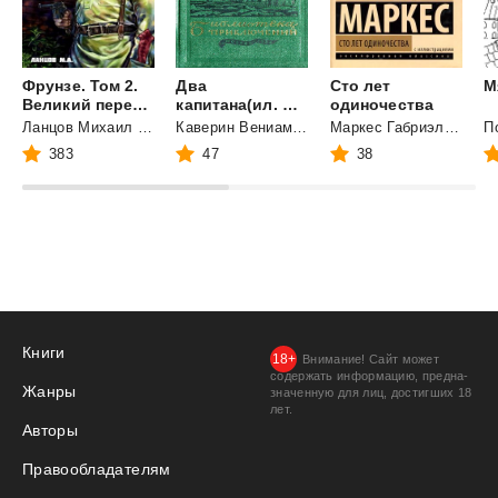
Фрунзе. Том 2.
Два
Сто лет
М
Великий перелом
капитана(ил. Ф.Глебова)
одиночества
Ланцов Михаил Алексеевич
Каверин Вениамин Александрович
Маркес Габриэль Гарсиа
383
47
38
Книги
Внимание! Сайт может
содержать информацию, предна­
Жанры
значенную для лиц, дости­гших 18
лет.
Авторы
Правообладателям