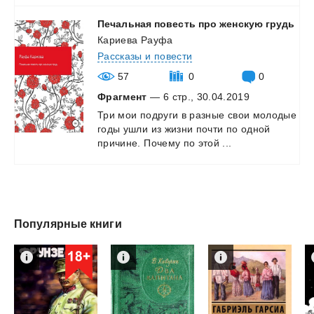
Печальная
повесть
про
женскую
грудь
Кариева Рауфа
Рассказы и повести
57
0
0
Фрагмент
— 6 стр., 30.04.2019
Три
мои
подруги
в
разные
свои
молодые
годы
ушли
из
жизни
почти
по
одной
причине.
Почему
по
этой
...
Популярные книги