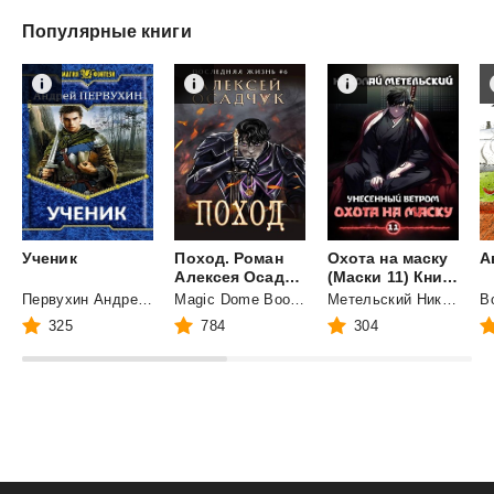
Популярные книги
Ученик
Поход. Роман
Охота на маску
А
Алексея Осадчука
(Маски 11) Книга одиннадцатая
Первухин Андрей Евгеньевич
Magic Dome Books
Метельский Николай Александрович
325
784
304