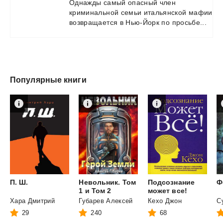
Однажды
самый
опасный
член
криминальной
семьи
итальянской
мафии
возвращается
в
Нью-Йорк
по
просьбе...
Популярные книги
П.
Ш.
Невольник. Том
Подсознание
Ф
1 и Том 2
может все!
Хара Дмитрий
Губарев Алексей
Кехо Джон
29
240
68