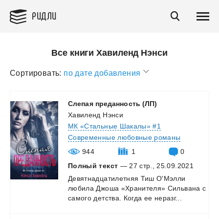
РИДЛИ
Все книги Хавиленд Нэнси
Сортировать:
по дате добавления
Слепая
преданность
(ЛП)
Хавиленд Нэнси
МК «Стальные Шакалы» #1
Современные любовные романы
944
1
0
Полный текст
— 27 стр., 25.09.2021
Девятнадцатилетняя
Тиш
О'Мэлли
любила
Джоша
«Хранителя»
Сильвана
с
самого
детства.
Когда
ее
неразг...