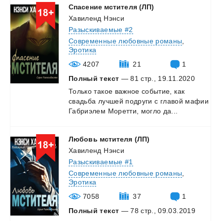
Спасение
мстителя
(ЛП)
Хавиленд Нэнси
Разыскиваемые #2
Современные любовные романы
,
Эротика
4207
21
1
Полный текст
— 81 стр., 19.11.2020
Только
такое
важное
событие,
как
свадьба
лучшей
подруги
с
главой
мафии
Габриэлем
Моретти,
могло
да...
Любовь
мстителя
(ЛП)
Хавиленд Нэнси
Разыскиваемые #1
Современные любовные романы
,
Эротика
7058
37
1
Полный текст
— 78 стр., 09.03.2019