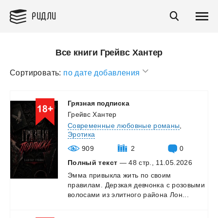
РИДЛИ
Все книги Грейвс Хантер
Сортировать:
по дате добавления
Грязная
подписка
Грейвс Хантер
Современные любовные романы
,
Эротика
909
2
0
Полный текст
— 48 стр., 11.05.2026
Эмма
привыкла
жить
по
своим
правилам.
Дерзкая
девчонка
с
розовыми
волосами
из
элитного
района
Лон...