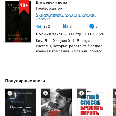
Его
версия
дома
Грейвс Хантер
Современные любовные романы
,
Эротика
932
3
0
Полный текст
— 111 стр., 10.01.2026
КоулЯ
—
Хищник
0–1.
Я
создаю
системы,
которые
работают.
Частная
военная
компания,
империя,
порядо...
Популярные книги