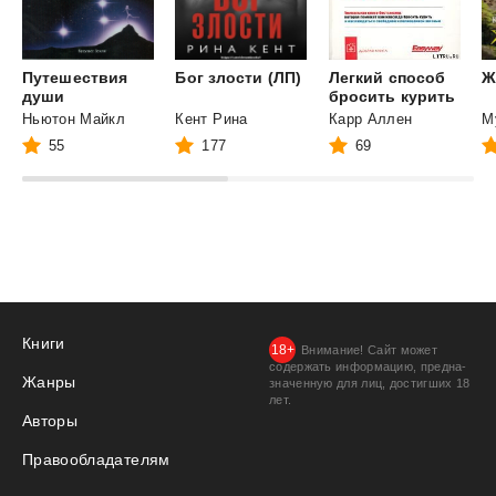
Путешествия
Бог
злости
(ЛП)
Легкий способ
Ж
души
бросить курить
Ньютон Майкл
Кент Рина
Карр Аллен
55
177
69
Книги
Внимание! Сайт может
содержать информацию, предна­
Жанры
значенную для лиц, дости­гших 18
лет.
Авторы
Правообладателям