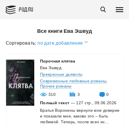
РИДЛИ
Все книги Ева Эшвуд
Сортировать:
по дате добавления
Порочная
клятва
Ева Эшвуд
Прекрасные дьяволы
Современные любовные романы
,
Прочие романы
310
3
0
Полный текст
— 127 стр., 09.06.2026
Братья
Воронины
вернули
мое
доверие
и
показали
мне,
каково
это
–
быть
любимой.
Теперь,
после
всех
ис...