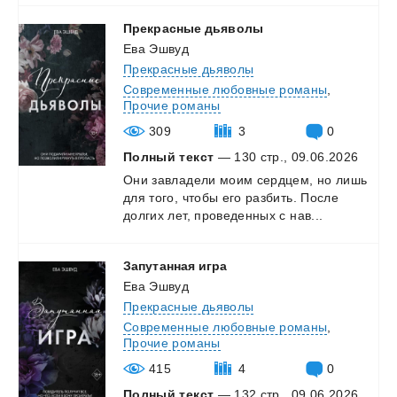
Прекрасные
дьяволы
Ева Эшвуд
Прекрасные дьяволы
Современные любовные романы
,
Прочие романы
309
3
0
Полный текст
— 130 стр., 09.06.2026
Они
завладели
моим
сердцем,
но
лишь
для
того,
чтобы
его
разбить.
После
долгих
лет,
проведенных
с
нав...
Запутанная
игра
Ева Эшвуд
Прекрасные дьяволы
Современные любовные романы
,
Прочие романы
415
4
0
Полный текст
— 132 стр., 09.06.2026