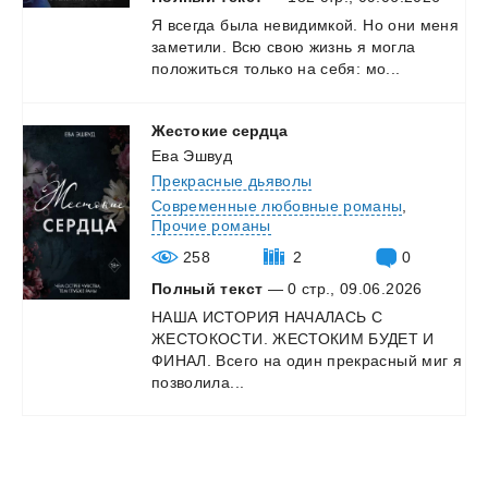
Я
всегда
была
невидимкой.
Но
они
меня
заметили.
Всю
свою
жизнь
я
могла
положиться
только
на
себя:
мо...
Жестокие
сердца
Ева Эшвуд
Прекрасные дьяволы
Современные любовные романы
,
Прочие романы
258
2
0
Полный текст
— 0 стр., 09.06.2026
НАША ИСТОРИЯ НАЧАЛАСЬ С
ЖЕСТОКОСТИ. ЖЕСТОКИМ БУДЕТ И
ФИНАЛ. Всего на один прекрасный миг я
позволила...