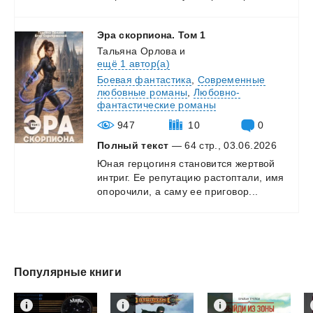
Эра
скорпиона.
Том
1
Тальяна Орлова
и
ещё 1 автор(а)
Боевая фантастика
,
Современные
любовные романы
,
Любовно-
фантастические романы
947
10
0
Полный текст
— 64 стр., 03.06.2026
Юная
герцогиня
становится
жертвой
интриг.
Ее
репутацию
растоптали,
имя
опорочили,
а
саму
ее
приговор...
Популярные книги