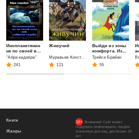
Инопланетянин
Живучий
Выйди из зоны
И
не по своей воле или забросы судьбы
комфорта. Измени свою жизнь. 21 метод повышения личной эффективности
а
"Абра-кадабра"
Муравьев Константин Николаевич
Трейси Брайан
В
241
121
55
Книги
Внимание! Сайт может
содержать информацию, предна­
Жанры
значенную для лиц, дости­гших 18
лет.