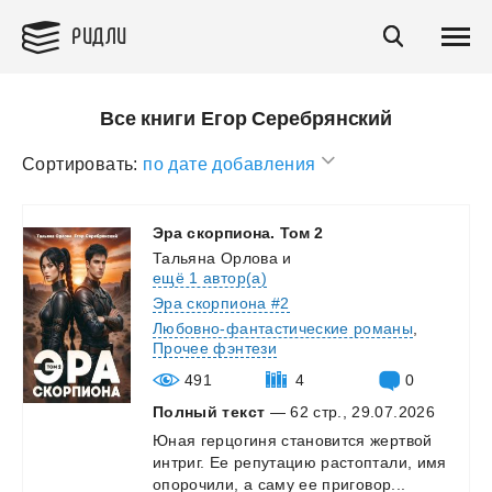
РИДЛИ
Все книги Егор Серебрянский
Сортировать:
по дате добавления
Эра
скорпиона.
Том
2
Тальяна Орлова
и
ещё 1 автор(а)
Эра скорпиона #2
Любовно-фантастические романы
,
Прочее фэнтези
491
4
0
Полный текст
— 62 стр., 29.07.2026
Юная
герцогиня
становится
жертвой
интриг.
Ее
репутацию
растоптали,
имя
опорочили,
а
саму
ее
приговор...