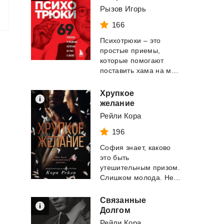
Рызов Игорь
166
Психотрюки – это
простые приемы,
которые помогают
поставить хама на место, защитить личные границ...
Хрупкое
желание
Рейли Кора
196
София знает, каково
это быть
утешительным призом.
Слишком молода. Не блондинка. И уж точно не ледя...
Связанные
Долгом
Рейли Кора