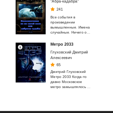
"Абра-кадабра"
241
Все события в
произведении
вымышленные. Имена
случайные. Ничего общего с действительностью не имею...
Метро
2033
Глуховский Дмитрий
Алексеевич
65
Дмитрий Глуховский
Метро 2033 Когда-то
давно Московское
метро замышлялось как гигантское бомбоубе...