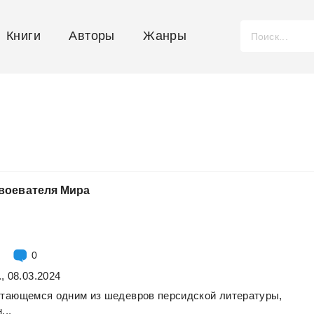
Книги
Авторы
Жанры
воевателя
Мира
0
, 08.03.2024
итающемся
одним
из
шедевров
персидской
литературы,
...