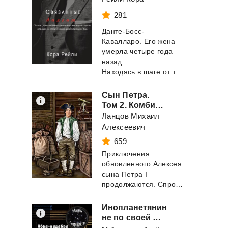
281
Данте-Босс-
Кавалларо. Его жена
умерла четыре года
назад.
Находясь в шаге от того, чтобы стать самы...
Сын Петра.
Том 2. Комбинация
Ланцов Михаил
Алексеевич
659
Приключения
обновленного Алексея
сына Петра I
продолжаются. Спровоцировав более масштабный стрелецк...
Инопланетянин
не по своей воле или забросы судьбы