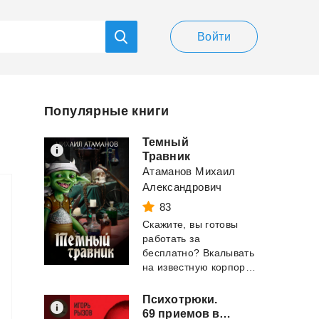
Войти
Популярные книги
Темный
Травник
Атаманов Михаил
Александрович
83
Скажите, вы готовы
работать за
бесплатно? Вкалывать
на известную корпорацию без праздников и выходны...
Психотрюки.
69 приемов в общении, которым не учат в школе