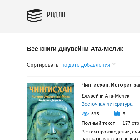
РИДЛИ
Все книги Джувейни Ата-Мелик
Сортировать:
по дате добавления
Чингисхан.
История
за
Джувейни Ата-Мелик
Восточная литература
535
5
Полный текст
— 177 стр.
В
этом
произведении,
сч
рассказывается
о
возникн