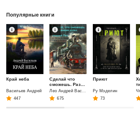
Популярные книги
Край
неба
Сделай что
Приют
Х
сможешь. Развивая успех.
т
Васильев Андрей
Лео Андрей Васильевич
Ру Мэделин
Ч
447
675
73