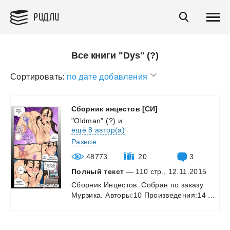
РИДЛИ
Все книги "Dys" (?)
Сортировать:
по дате добавления
Сборник
инцестов
[СИ]
"Oldman" (?)
и
ещё 8 автор(а)
Разное
48773
20
3
Полный текст
— 110 стр., 12.11.2015
Сборник
Инцестов.
Собран
по
заказу
Мурзика.
Авторы:10
Произведения:14
...