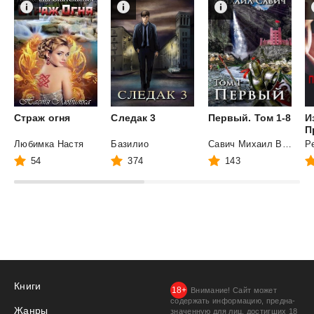
Страж
огня
Следак
3
Первый.
Том
1-8
И
П
Любимка Настя
Базилио
Савич Михаил Владимирович
Р
54
374
143
Книги
Внимание! Сайт может
содержать информацию, предна­
Жанры
значенную для лиц, дости­гших 18