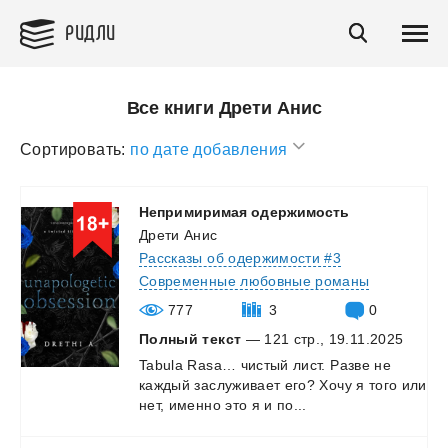
РИДЛИ
Все книги Дрети Анис
Сортировать:
по дате добавления
Непримиримая
одержимость
Дрети Анис
Рассказы об одержимости #3
Современные любовные романы
777
3
0
Полный текст
— 121 стр., 19.11.2025
Tabula
Rasa…
чистый
лист.
Разве
не
каждый
заслуживает
его?
Хочу
я
того
или
нет,
именно
это
я
и
по...