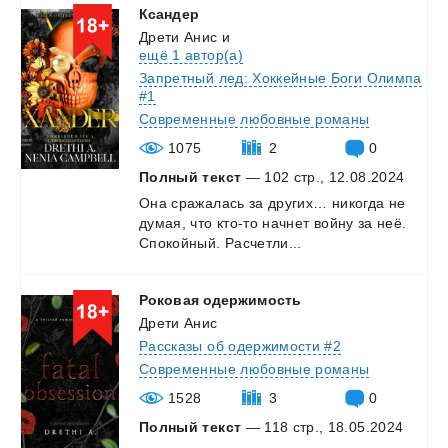
Ксандер
Дрети Анис
и
ещё 1 автор(а)
Запретный лед: Хоккейные Боги Олимпа
#1
Современные любовные романы
1075
2
0
Полный текст
— 102 стр., 12.08.2024
Она
сражалась
за
других…
никогда
не
думая,
что
кто-то
начнет
войну
за
неё.
Спокойный.
Расчетли...
Роковая
одержимость
Дрети Анис
Рассказы об одержимости #2
Современные любовные романы
1528
3
0
Полный текст
— 118 стр., 18.05.2024