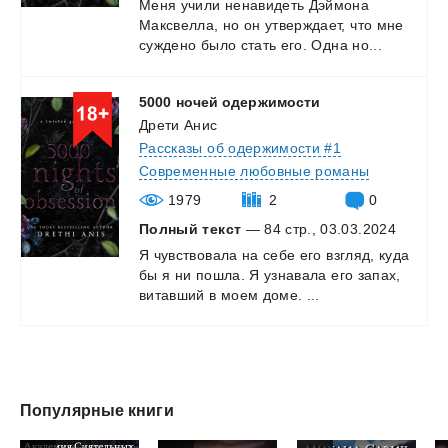
Меня
учили
ненавидеть
Дэймона
Максвелла,
но
он
утверждает,
что
мне
суждено
было
стать
его.
Одна
но...
5000
ночей
одержимости
Дрети Анис
Рассказы об одержимости #1
Современные любовные романы
1979
2
0
Полный текст
— 84 стр., 03.03.2024
Я
чувствовала
на
себе
его
взгляд,
куда
бы
я
ни
пошла.
Я
узнавала
его
запах,
витавший
в
моем
доме.
...
Популярные книги