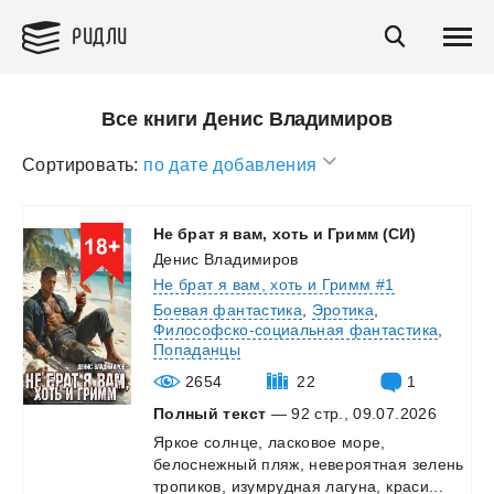
РИДЛИ
Все книги Денис Владимиров
Сортировать:
по дате добавления
Не
брат
я
вам,
хоть
и
Гримм
(СИ)
Денис Владимиров
Не брат я вам, хоть и Гримм #1
Боевая фантастика
,
Эротика
,
Философско-социальная фантастика
,
Попаданцы
2654
22
1
Полный текст
— 92 стр., 09.07.2026
Яркое
солнце,
ласковое
море,
белоснежный
пляж,
невероятная
зелень
тропиков,
изумрудная
лагуна,
краси...