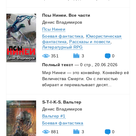
Псы
Нинеи.
Все
части
Денис Владимиров
Псы Нинеи
Боевая фантастика
,
Юмористическая
фантастика
,
Рассказы и повести
,
Литературный RPG
351
3
0
Полный текст
— 0 стр., 20.06.2026
Мир
Нинеи
—
это
конвейер.
Конвейер
её
Величества
Смерти.
Он
с
легкостью
вбирает
и
перемалывает
десят...
S-T-I-K-S.
Вальтер
Денис Владимиров
Вальтер #1
Боевая фантастика
881
3
0