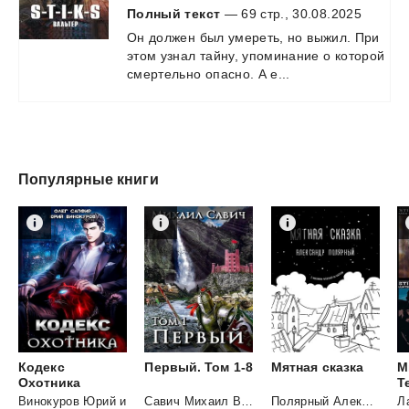
Полный текст
— 69 стр., 30.08.2025
Он
должен
был
умереть,
но
выжил.
При
этом
узнал
тайну,
упоминание
о
которой
смертельно
опасно.
А
е...
Популярные книги
Кодекс
Первый.
Том
1-8
Мятная
сказка
М
Охотника
Винокуров Юрий
и
Савич Михаил Владимирович
Полярный Александр
Л