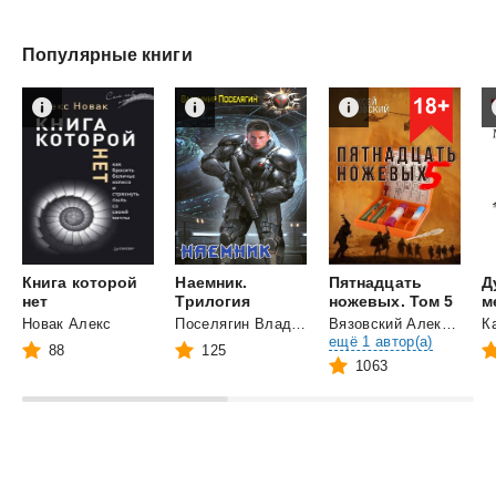
Популярные книги
Книга которой
Наемник.
Пятнадцать
Д
нет
Трилогия
ножевых. Том 5
Новак Алекс
Поселягин Владимир Геннадьевич
Вязовский Алексей
и
К
ещё 1 автор(а)
88
125
1063