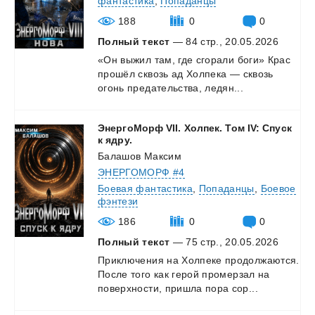
фантастика
,
Попаданцы
188
0
0
Полный текст
— 84 стр., 20.05.2026
«Он
выжил
там,
где
сгорали
боги»
Крас
прошёл
сквозь
ад
Холпека
—
сквозь
огонь
предательства,
ледян...
ЭнергоМорф VII. Холпек. Том IV: Спуск
к ядру.
Балашов Максим
ЭНЕРГОМОРФ #4
Боевая фантастика
,
Попаданцы
,
Боевое
фэнтези
186
0
0
Полный текст
— 75 стр., 20.05.2026
Приключения
на
Холпеке
продолжаются.
После
того
как
герой
промерзал
на
поверхности,
пришла
пора
сор...