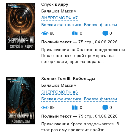
Спуск
к
ядру
Балашов Максим
ЭНЕРГОМОРФ #7
Боевая фантастика
,
Боевое фэнтези
88
0
0
Полный текст
— 75 стр., 04.06.2026
Приключения
на
Холпеке
продолжаются.
После
того
как
герой
промерзал
на
поверхности,
пришла
пора
с...
Холпек
Том
III.
Кобольды
Балашов Максим
ЭНЕРГОМОРФ #6
Боевая фантастика
,
Боевое фэнтези
89
0
0
Полный текст
— 79 стр., 04.06.2026
Приключения
Краса
продолжаются.
В
этот
раз
ему
предстоит
пройти