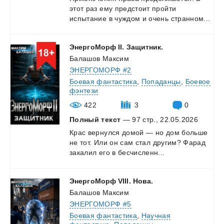
этот
раз
ему
предстоит
пройти
испытание
в
чуждом
и
очень
странном...
ЭнергоМорф
II.
Защитник.
Балашов Максим
ЭНЕРГОМОРФ #2
Боевая фантастика
,
Попаданцы
,
Боевое
фэнтези
422
3
0
Полный текст
— 97 стр., 22.05.2026
Крас
вернулся
домой
—
но
дом
больше
не
тот.
Или
он
сам
стал
другим?
Фарад
закалил
его
в
бесчисленн...
ЭнергоМорф
VIII.
Нова.
Балашов Максим
ЭНЕРГОМОРФ #5
Боевая фантастика
,
Научная