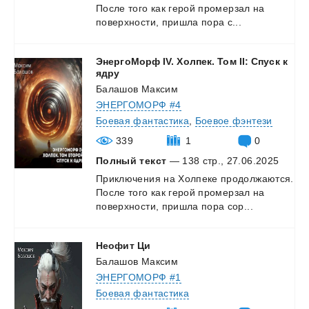
После
того
как
герой
промерзал
на
поверхности,
пришла
пора
с...
ЭнергоМорф IV. Холпек. Том II: Спуск к
ядру
Балашов Максим
ЭНЕРГОМОРФ #4
Боевая фантастика
,
Боевое фэнтези
339
1
0
Полный текст
— 138 стр., 27.06.2025
Приключения
на
Холпеке
продолжаются.
После
того
как
герой
промерзал
на
поверхности,
пришла
пора
сор...
Неофит
Ци
Балашов Максим
ЭНЕРГОМОРФ #1
Боевая фантастика