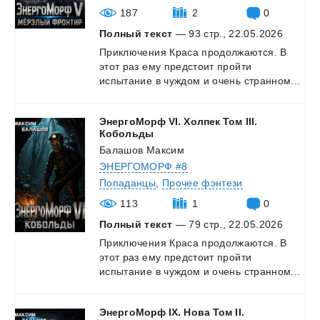
187
2
0
Полный текст
— 93 стр., 22.05.2026
Приключения
Краса
продолжаются.
В
этот
раз
ему
предстоит
пройти
испытание
в
чуждом
и
очень
странном...
ЭнергоМорф VI. Холпек Том III.
Кобольды
Балашов Максим
ЭНЕРГОМОРФ #8
Попаданцы
,
Прочее фэнтези
113
1
0
Полный текст
— 79 стр., 22.05.2026
Приключения
Краса
продолжаются.
В
этот
раз
ему
предстоит
пройти
испытание
в
чуждом
и
очень
странном...
ЭнергоМорф IX. Нова Том II.