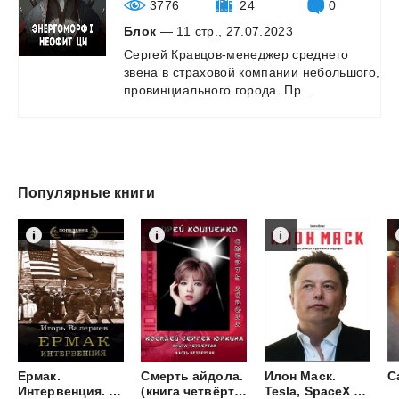
3776
24
0
Блок
— 11 стр., 27.07.2023
Сергей
Кравцов-менеджер
среднего
звена
в
страховой
компании
небольшого,
провинциального
города.
Пр...
Популярные книги
Ермак.
Смерть айдола.
Илон Маск.
С
Интервенция. Книга восьмая.
(книга четвёртая, часть четвёртая)
Tesla, SpaceX и дорога в будущее