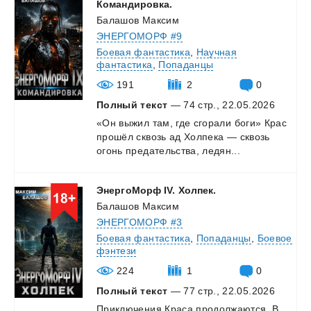
Командировка.
Балашов Максим
ЭНЕРГОМОРФ #9
Боевая фантастика
,
Научная
фантастика
,
Попаданцы
191
2
0
Полный текст
— 74 стр., 22.05.2026
«Он
выжил
там,
где
сгорали
боги»
Крас
прошёл
сквозь
ад
Холпека
—
сквозь
огонь
предательства,
ледян...
ЭнергоМорф
IV.
Холпек.
Балашов Максим
ЭНЕРГОМОРФ #3
Боевая фантастика
,
Попаданцы
,
Боевое
фэнтези
224
1
0
Полный текст
— 77 стр., 22.05.2026
Приключения
Краса
продолжаются.
В