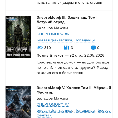
испытание
в
чуждом
и
очень
странн...
ЭнергоМорф III. Защитник. Том II.
Летучий отряд.
Балашов Максим
ЭНЕРГОМОРФ #6
Боевая фантастика
,
Попаданцы
310
3
0
Полный текст
— 92 стр., 22.05.2026
Крас
вернулся
домой
—
но
дом
больше
не
тот.
Или
он
сам
стал
другим?
Фарад
закалил
его
в
бесчисленн...
ЭнергоМорф V. Холпек Том II. Мёрзлый
Фронтир.
Балашов Максим
ЭНЕРГОМОРФ #7
Боевая фантастика
,
Попаданцы
,
Боевое
фэнтези