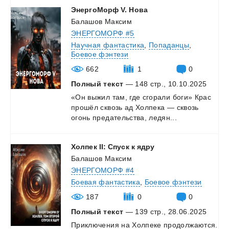
ЭнергоМорф
V.
Нова
Балашов Максим
ЭНЕРГОМОРФ #5
Научная фантастика
,
Попаданцы
,
Боевое фэнтези
662
1
0
Полный текст
— 148 стр., 10.10.2025
«Он
выжил
там,
где
сгорали
боги»
Крас
прошёл
сквозь
ад
Холпека
—
сквозь
огонь
предательства,
ледян...
Холпек
II:
Спуск
к
ядру
Балашов Максим
ЭНЕРГОМОРФ #4
Боевая фантастика
,
Боевое фэнтези
187
0
0
Полный текст
— 139 стр., 28.06.2025
Приключения
на
Холпеке
продолжаются.