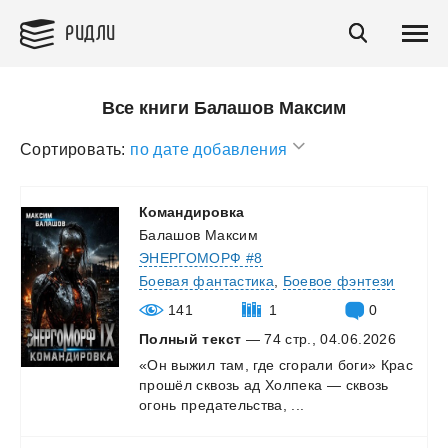
РИДЛИ
Все книги Балашов Максим
Сортировать:
по дате добавления
Командировка
Балашов Максим
ЭНЕРГОМОРФ #8
Боевая фантастика
,
Боевое фэнтези
141
1
0
Полный текст
— 74 стр., 04.06.2026
«Он
выжил
там,
где
сгорали
боги»
Крас
прошёл
сквозь
ад
Холпека
—
сквозь
огонь
предательства,
...