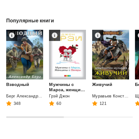
Популярные книги
Взводный
Мужчины с
Живучий
Б
Марса, женщины с Венеры
Берг Александр Анатольевич
Грэй Джон
Муравьев Константин Николаевич
Щ
348
60
121