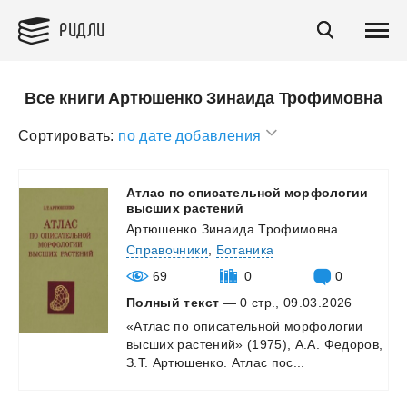
РИДЛИ
Все книги Артюшенко Зинаида Трофимовна
Сортировать:
по дате добавления
Атлас по описательной морфологии
высших растений
Артюшенко Зинаида Трофимовна
Справочники
,
Ботаника
69
0
0
Полный текст
— 0 стр., 09.03.2026
«Атлас
по
описательной
морфологии
высших
растений»
(1975),
А.А.
Федоров,
З.Т.
Артюшенко.
Атлас
пос...