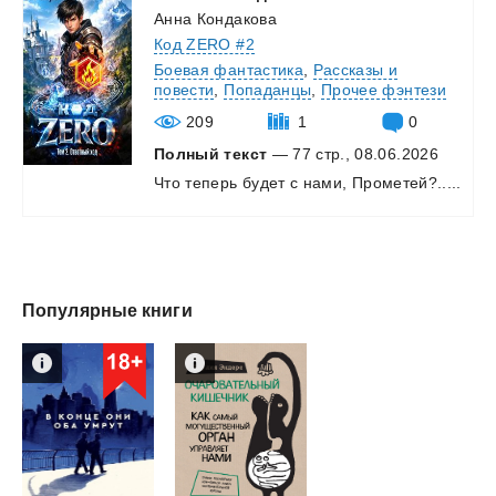
Анна Кондакова
Код ZERO #2
Боевая фантастика
,
Рассказы и
повести
,
Попаданцы
,
Прочее фэнтези
209
1
0
Полный текст
— 77 стр., 08.06.2026
Что
теперь
будет
с
нами,
Прометей?.....
Популярные книги