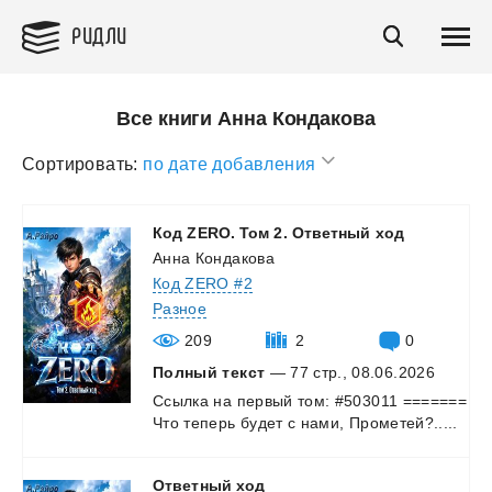
РИДЛИ
Все книги Анна Кондакова
Сортировать:
по дате добавления
Код
ZERO.
Том
2.
Ответный
ход
Анна Кондакова
Код ZERO #2
Разное
209
2
0
Полный текст
— 77 стр., 08.06.2026
Ссылка
на
первый
том:
#503011
=======
Что
теперь
будет
с
нами,
Прометей?.....
Ответный
ход