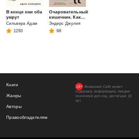
В конце они оба
Очаровательный
умрут
кишечник. Как самый могущественный орган управляет нами
Сильвера Адам
Эндерс Джулия
1293
98
Книги
Внимание! Сайт может
содержать информацию, предна­
Жанры
значенную для лиц, дости­гших 18
лет.
Авторы
Правообладателям