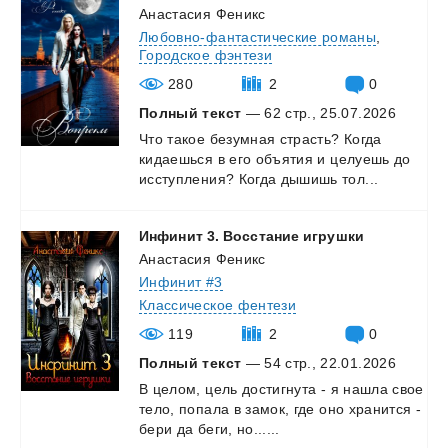
Анастасия Феникс
Любовно-фантастические романы
,
Городское фэнтези
280
2
0
Полный текст
— 62 стр., 25.07.2026
Что
такое
безумная
страсть?
Когда
кидаешься
в
его
объятия
и
целуешь
до
исступления?
Когда
дышишь
тол...
Инфинит
3.
Восстание
игрушки
Анастасия Феникс
Инфинит #3
Классическое фентези
119
2
0
Полный текст
— 54 стр., 22.01.2026
В
целом,
цель
достигнута
-
я
нашла
свое
тело,
попала
в
замок,
где
оно
хранится
-
бери
да
беги,
но......