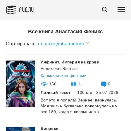
РИДЛИ
Все книги Анастасия Феникс
Сортировать:
по дате добавления
Инфинит.
Империя
на
крови
Анастасия Феникс
Классическое фентези
150
1
0
Полный текст
— 100 стр., 25.07.2026
Вот
это
я
попала!
Вернее,
вернулась.
Моя
жизнь
буквально
повернулась
на
все
180,
когда
я
вспомнила
к...
Вопреки