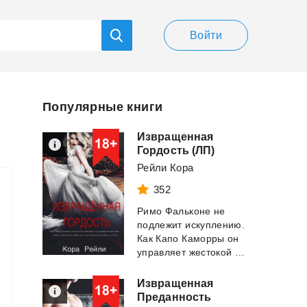
Войти
Популярные книги
Извращенная
Гордость (ЛП)
Рейли Кора
352
Римо Фальконе не
подлежит искуплению.
Как Капо Каморры он
управляет жестокой рукой над своей тер...
Извращенная
Преданность