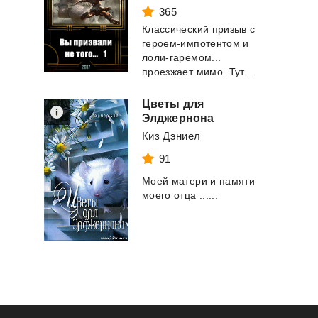
365
Классический призыв с
героем-импотентом и
лоли-гаремом...
проезжает мимо. Тут у нас немного другое...
Цветы для
Элджернона
Киз Дэниел
91
Моей
матери
и
памяти
моего
отца
......