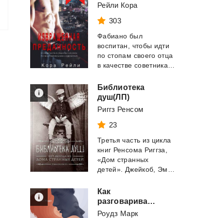
Рейли Кора
303
Фабиано был
воспитан, чтобы идти
по стопам своего отца
в качестве советника Чикагского подразделен...
Библиотека
душ(ЛП)
Риггз Ренсом
23
Третья часть из цикла
книг Ренсома Риггза,
«Дом странных
детей». Джейкоб, Эмма и пес Эддисон отправл...
Как
разговаривать с кем угодно. Уверенное общение в любой ситуации
Роудз Марк