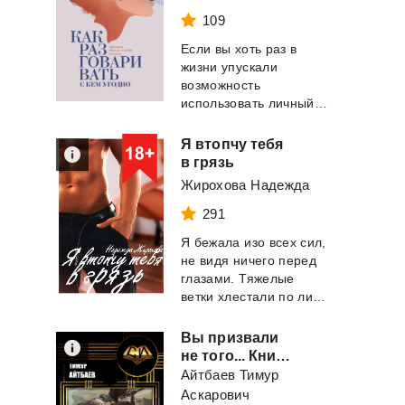
109
Если вы хоть раз в
жизни упускали
возможность
использовать личный контакт с важными для вас людь...
Я втопчу тебя
в грязь
Жирохова Надежда
291
Я бежала изо всех сил,
не видя ничего перед
глазами. Тяжелые
ветки хлестали по лицу, оставляя кров...
Вы призвали
не того... Книга 1
Айтбаев Тимур
Аскарович