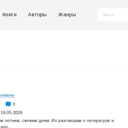
Книги
Авторы
Жанры
романы
0
 16.05.2026
им
летним,
свежим
днем.
Их
разговорам
о
литературе
и
ало...