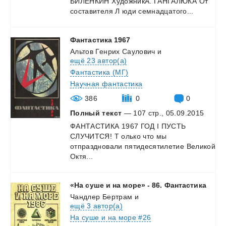
БИЛЕНКИН
ХудожникА.
ГАНГАЛЮКА
От
составителя
Л
юди
семнадцатого...
Фантастика
1967
Альтов Генрих Саулович
и
ещё 23 автор(а)
Фантастика (МГ)
Научная фантастика
386
0
0
Полный текст
— 107 стр., 05.09.2015
ФАНТАСТИКА 1967 ГОД I ПУСТЬ
СЛУЧИТСЯ! Т олько что мы
отпраздновали пятидесятилетие Великой
Октя...
«На
суше
и
на
море»
-
86.
Фантастика
Чандлер Бертрам
и
ещё 3 автор(а)
На суше и на море #26