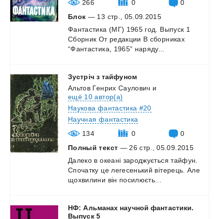
266
0
0
Блок
— 13 стр., 05.09.2015
Фантастика
(МГ)
1965
год.
Выпуск
1
Сборник
От
редакции
В
сборниках
“Фантастика,
1965”
наряду...
Зустріч
з
тайфуном
Альтов Генрих Саулович
и
ещё 10 автор(а)
Наукова фантастика #20
Научная фантастика
134
0
0
Полный текст
— 26 стр., 05.09.2015
Далеко
в
океані
зароджується
тайфун.
Спочатку
це
легесенький
вітерець.
Але
щохвилини
він
посилюєть...
НФ: Альманах научной фантастики.
Выпуск 5