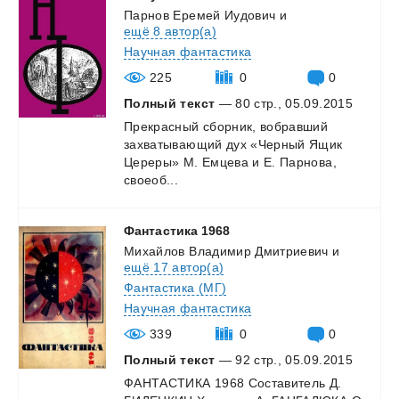
Парнов Еремей Иудович
и
ещё 8 автор(а)
Научная фантастика
225
0
0
Полный текст
— 80 стр., 05.09.2015
Прекрасный сборник, вобравший
захватывающий дух «Черный Ящик
Цереры» М. Емцева и Е. Парнова,
своеоб...
Фантастика
1968
Михайлов Владимир Дмитриевич
и
ещё 17 автор(а)
Фантастика (МГ)
Научная фантастика
339
0
0
Полный текст
— 92 стр., 05.09.2015
ФАНТАСТИКА
1968
Составитель
Д.