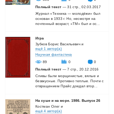
Полный текст
— 31 стр., 02.03.2017
Журнал
«Техника
—
молодёжи»
был
основан
в
1933
г.
Но,
несмотря
на
почтенный
возраст,
«ТМ»
был
и
ос...
Игра
Зубков Борис Васильевич
и
ещё 1 автор(а)
Научная фантастика
89
0
0
Полный текст
— 7 стр., 20.12.2016
Сливы
были
морщинистые,
вялые
и
безвкусные.
Противно
теплые.
Почти
с
отвращением
Прайс
доедал
втор...
На
суше
и
на
море.
1986.
Выпуск
26
Костман Олег
и
ещё 4 автор(а)