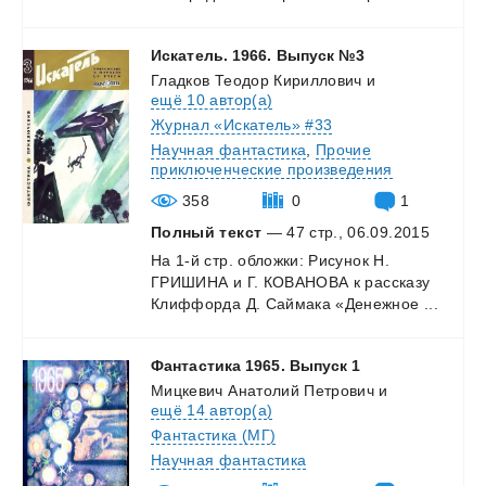
Искатель.
1966.
Выпуск
№3
Гладков Теодор Кириллович
и
ещё 10 автор(а)
Журнал «Искатель» #33
Научная фантастика
,
Прочие
приключенческие произведения
358
0
1
Полный текст
— 47 стр., 06.09.2015
На
1-й
стр.
обложки:
Рисунок
Н.
ГРИШИНА
и
Г.
КОВАНОВА
к
рассказу
Клиффорда
Д.
Саймака
«Денежное
...
Фантастика
1965.
Выпуск
1
Мицкевич Анатолий Петрович
и
ещё 14 автор(а)
Фантастика (МГ)
Научная фантастика