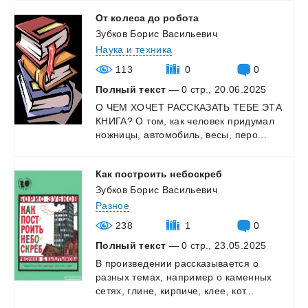
От
колеса
до
робота
Зубков Борис Васильевич
Наука и техника
113
0
0
Полный текст
— 0 стр., 20.06.2025
О
ЧЕМ
ХОЧЕТ
РАССКАЗАТЬ
ТЕБЕ
ЭТА
КНИГА?
О
том,
как
человек
придумал
ножницы,
автомобиль,
весы,
перо...
Как
построить
небоскреб
Зубков Борис Васильевич
Разное
238
1
0
Полный текст
— 0 стр., 23.05.2025
В
произведении
рассказывается
о
разных
темах,
например
о
каменных
сетях,
глине,
кирпиче,
клее,
кот...