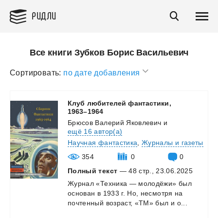
РИДЛИ
Все книги Зубков Борис Васильевич
Сортировать:
по дате добавления
Клуб любителей фантастики,
1963–1964
Брюсов Валерий Яковлевич
и
ещё 16 автор(а)
Научная фантастика
,
Журналы и газеты
354
0
0
Полный текст
— 48 стр., 23.06.2025
Журнал
«Техника
—
молодёжи»
был
основан
в
1933
г.
Но,
несмотря
на
почтенный
возраст,
«ТМ»
был
и
о...