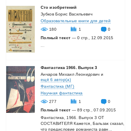
Сто
изобретений
Зубков Борис Васильевич
Образовательные книги для детей
180
1
0
Полный текст
— 0 стр., 12.09.2015
...
Фантастика
1966.
Выпуск
3
Анчаров Михаил Леонидович
и
ещё 6 автор(а)
Фантастика (МГ)
Научная фантастика
277
1
0
Полный текст
— 89 стр., 07.09.2015
Фантастика,
1966.
Выпуск
3
ОТ
СОСТАВИТЕЛЯ
Кажется,
Бальзак
сказал,
что
предисловие
романиста
равн...