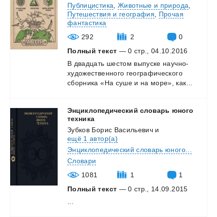
Публицистика
,
Животные и природа
,
Путешествия и география
,
Прочая
фантастика
292
2
0
Полный текст
— 0 стр., 04.10.2016
В двадцать шестом выпуске научно-
художественного географического
сборника «На суше и
на море», как...
Энциклопедический словарь юного
техника
Зубков Борис Васильевич
и
ещё 1 автор(а)
Энциклопедический словарь юного...
Словари
1081
1
1
Полный текст
— 0 стр., 14.09.2015
...