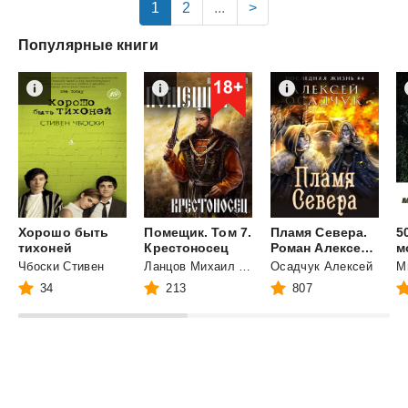
1
2
...
>
Популярные книги
Хорошо быть
Помещик. Том 7.
Пламя Севера.
5
тихоней
Крестоносец
Роман Алексея Осадчука
Чбоски Стивен
Ланцов Михаил Алексеевич
Осадчук Алексей
М
34
213
807