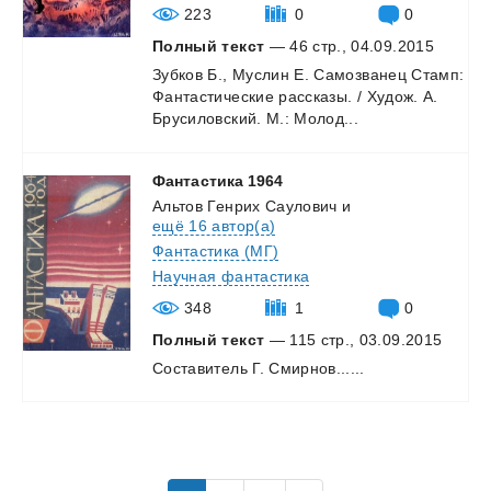
223
0
0
Полный текст
— 46 стр., 04.09.2015
Зубков
Б.,
Муслин
Е.
Самозванец
Стамп:
Фантастические
рассказы.
/
Худож.
А.
Брусиловский.
М.:
Молод...
Фантастика
1964
Альтов Генрих Саулович
и
ещё 16 автор(а)
Фантастика (МГ)
Научная фантастика
348
1
0
Полный текст
— 115 стр., 03.09.2015
Составитель
Г.
Смирнов......