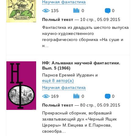
Научная фантастика
135
0
0
Полный текст
— 10 стр., 05.09.2015
Фантастика из двадцать шестого выпуска
научно-художественного
географического сборника «На суше и
н...
НФ: Альманах научной фантастики.
Вып. 5 (1966)
Парнов Еремей Иудович
и
ещё 8 автор(а)
Научная фантастика
169
0
0
Полный текст
— 80 стр., 05.09.2015
Прекрасный сборник, вобравший
захватывающий дух «Черный Ящик
Цереры» М.Емцева и Е.Парнова,
своеобра...