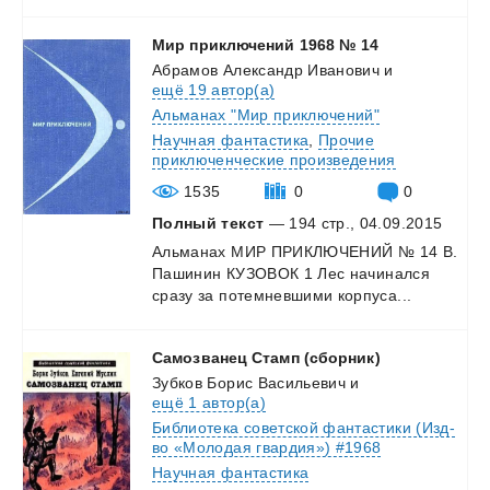
Мир
приключений
1968
№
14
Абрамов Александр Иванович
и
ещё 19 автор(а)
Альманах "Мир приключений"
Научная фантастика
,
Прочие
приключенческие произведения
1535
0
0
Полный текст
— 194 стр., 04.09.2015
Альманах
МИР
ПРИКЛЮЧЕНИЙ
№
14
В.
Пашинин
КУЗОВОК
1
Лес
начинался
сразу
за
потемневшими
корпуса...
Самозванец
Стамп
(сборник)
Зубков Борис Васильевич
и
ещё 1 автор(а)
Библиотека советской фантастики (Изд-
во «Молодая гвардия») #1968
Научная фантастика