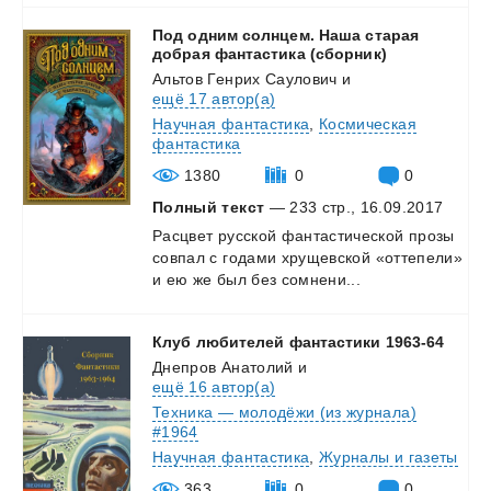
Под одним солнцем. Наша старая
добрая фантастика (сборник)
Альтов Генрих Саулович
и
ещё 17 автор(а)
Научная фантастика
,
Космическая
фантастика
1380
0
0
Полный текст
— 233 стр., 16.09.2017
Расцвет
русской
фантастической
прозы
совпал
с
годами
хрущевской
«оттепели»
и
ею
же
был
без
сомнени...
Клуб
любителей
фантастики
1963-64
Днепров Анатолий
и
ещё 16 автор(а)
Техника — молодёжи (из журнала)
#1964
Научная фантастика
,
Журналы и газеты
363
0
0