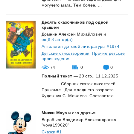
могучего
мага.
Тем
более,
...
Десять сказочников под одной
крышей
Домнин Алексей Михайлович
и
ещё 8 автор(а)
Антология детской литературы #1974
Детские стихотворения
,
Прочие детские
произведения
74
0
0
Полный текст
— 29 стр., 11.12.2025
⠀
⠀⠀
⠀⠀
Сборник
сказок
писателей
Прикамья.
Для
младшего
возраста.
Художник
С.
Можаева.
Составител...
Микки
Маус
и
его
друзья
Воробьев Владимир Александрович
"vova199620"
Сказки #1