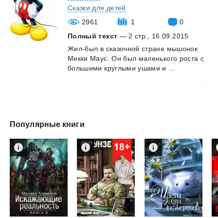
Сказки для детей
2961
1
0
Полный текст
— 2 стр., 16.09.2015
Жил-был
в
сказочной
стране
мышонок
Микки
Маус.
Он
был
маленького
роста
с
большими
круглыми
ушами
и
...
Популярные книги