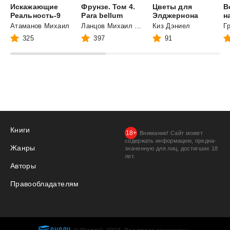
Искажающие
Фрунзе. Том 4.
Цветы для
В
Реальность-9
Para bellum
Элджернона
н
Атаманов Михаил
Ланцов Михаил Алексеевич
Киз Дэниел
Г
325
397
91
Книги
Внимание! Сайт может
содержать информацию, предна­
Жанры
значенную для лиц, дости­гших 18
лет.
Авторы
Правообладателям
РИДЛИ