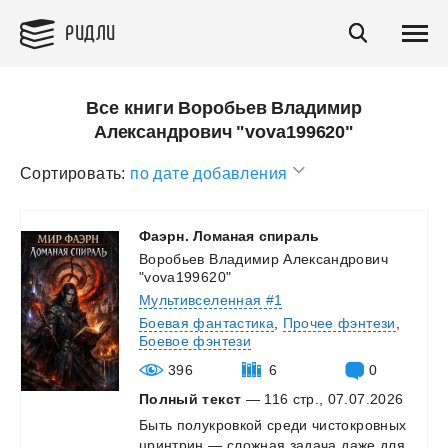
РИДЛИ
Все книги Воробьев Владимир
Александрович "vova199620"
Сортировать:
по дате добавления
Фаэрн.
Ломаная
спираль
Воробьев Владимир Александрович
"vova199620"
Мультивселенная #1
Боевая фантастика
,
Прочее фэнтези
,
Боевое фэнтези
396
6
0
Полный текст
— 116 стр., 07.07.2026
Быть
полукровкой
среди
чистокровных
цринтрин
—
сложная
задача
даже
для