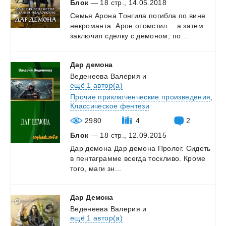
Блок
— 18 стр., 14.05.2018
Семья
Арона
Тонгила
погибла
по
вине
некроманта.
Арон
отомстил…
а
затем
заключил
сделку
с
демоном,
по...
Дар
демона
Веденеева Валерия
и
ещё 1 автор(а)
Прочие приключенческие произведения
,
Классическое фентези
2980
4
2
Блок
— 18 стр., 12.09.2015
Дар
демона
Дар
демона
Пролог.
Сидеть
в
пентаграмме
всегда
тоскливо.
Кроме
того,
маги
зн...
Дар
Демона
Веденеева Валерия
и
ещё 1 автор(а)