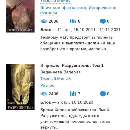
Темный Маг #7
Эпическая фантастика
,
Историческое
фэнтези
2686
8
0
Блок
— 11 стр., 15.10.2021 - 11.11.2021
Темному
магу
предстоит
выполнить
обещания
и
выплатить
долги
-
а
еще
разобраться
с
врагами,
число
ко...
И
пришел
Разрушитель.
Том
1
Веденеева Валерия
Темный Маг #5
Разное
2406
7
0
Блок
— 7 стр., 10.10.2020
Время Хаоса приближается. Змей-
Разрушитель, однажды почти
уничтоживший человечество, готов
вернуть...