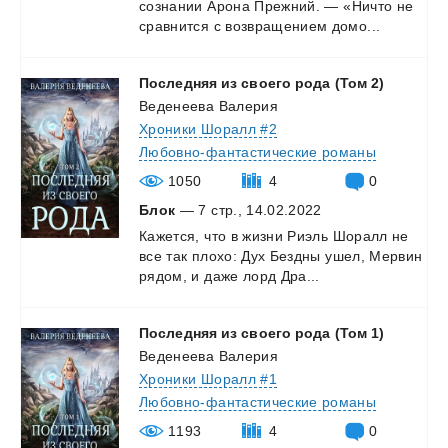
сознании
Арона
Прежний.
—
«Ничто
не
сравнится
с
возвращением
домо...
Последняя
из
своего
рода
(Том
2)
Веденеева Валерия
Хроники Шоралл #2
Любовно-фантастические романы
1050
4
0
Блок
— 7 стр., 14.02.2022
Кажется,
что
в
жизни
Риэль
Шоралл
не
все
так
плохо:
Дух
Бездны
ушел,
Мервин
рядом,
и
даже
лорд
Дра...
Последняя
из
своего
рода
(Том
1)
Веденеева Валерия
Хроники Шоралл #1
Любовно-фантастические романы
1193
4
0