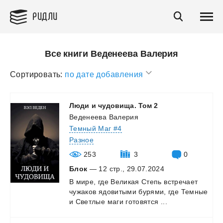
РИДЛИ
Все книги Веденеева Валерия
Сортировать:
по дате добавления
Люди
и
чудовища.
Том
2
Веденеева Валерия
Темный Маг #4
Разное
253
3
0
Блок
— 12 стр., 29.07.2024
В
мире,
где
Великая
Степь
встречает
чужаков
ядовитыми
бурями,
где
Темные
и
Светлые
маги
готовятся
...