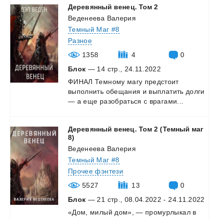
Деревянный
венец.
Том
2
Веденеева Валерия
Темный Маг #8
Разное
1358
4
0
Блок
— 14 стр., 24.11.2022
ФИНАЛ
Темному
магу
предстоит
выполнить
обещания
и
выплатить
долги
—
а
еще
разобраться
с
врагами...
Деревянный венец. Том 2 (Темный маг
8)
Веденеева Валерия
Темный Маг #8
Прочее фэнтези
5527
13
0
Блок
— 21 стр., 08.04.2022 - 24.11.2022
«Дом,
милый
дом»,
—
промурлыкал
в