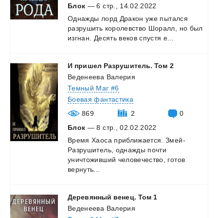
Блок
— 6 стр., 14.02.2022
Однажды
лорд
Дракон
уже
пытался
разрушить
королевство
Шоралл,
но
был
изгнан.
Десять
веков
спустя
е...
И
пришел
Разрушитель.
Том
2
Веденеева Валерия
Темный Маг #6
Боевая фантастика
869
2
0
Блок
— 8 стр., 02.02.2022
Время Хаоса приближается. Змей-
Разрушитель, однажды почти
уничтоживший человечество, готов
вернуть...
Деревянный
венец.
Том
1
Веденеева Валерия