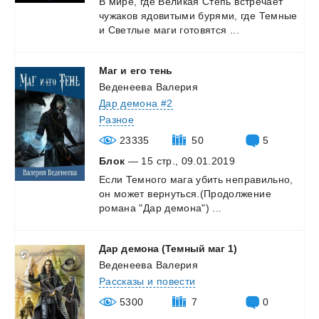
В
мире,
где
Великая
Степь
встречает
чужаков
ядовитыми
бурями,
где
Темные
и
Светлые
маги
готовятся
...
Маг
и
его
тень
Веденеева Валерия
Дар демона #2
Разное
23335
50
5
Блок
— 15 стр., 09.01.2019
Если
Темного
мага
убить
неправильно,
он
может
вернуться.(Продолжение
романа
"Дар
демона")
...
Дар
демона
(Темный
маг
1)
Веденеева Валерия
Рассказы и повести
5300
7
0