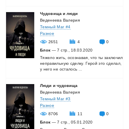
Чудовища
и
люди
Веденеева Валерия
Темный Маг #4
Разное
2651
4
0
Блок
— 7 стр., 18.03.2020
Тяжело
жить,
осознавая,
что
ты
заключил
неправильную
сделку.
Герой
это
сделал,
у
него
не
осталось
...
Люди
и
чудовища
Веденеева Валерия
Темный Маг #3
Разное
8706
11
0
Блок
— 7 стр., 05.01.2020