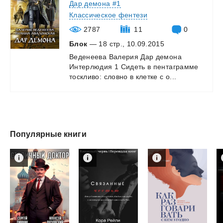
Дар демона #1
Классическое фентези
2787
11
0
Блок
— 18 стр., 10.09.2015
Веденеева
Валерия
Дар
демона
Интерлюдия
1
Сидеть
в
пентаграмме
тоскливо:
словно
в
клетке
с
о...
Популярные книги