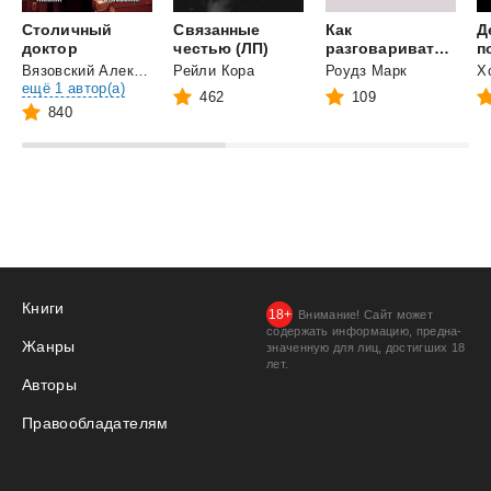
Столичный
Связанные
Как
Д
доктор
честью (ЛП)
разговаривать с кем угодно. Уверенное общение в любой ситуации
п
Вязовский Алексей
и
Рейли Кора
Роудз Марк
Х
ещё 1 автор(а)
462
109
840
Книги
Внимание! Сайт может
содержать информацию, предна­
Жанры
значенную для лиц, дости­гших 18
лет.
Авторы
Правообладателям