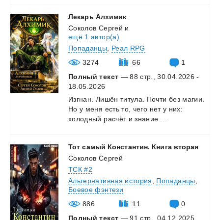
Лекарь
Алхимик
Соколов Сергей
и
ещё 1 автор(а)
Попаданцы
,
Реал RPG
3274
66
1
Полный текст
— 88 стр., 30.04.2026 -
18.05.2026
Изгнан.
Лишён
титула.
Почти
без
магии.
Но
у
меня
есть
то,
чего
нет
у
них:
холодный
расчёт
и
знание
...
Тот
самый
Константин.
Книга
вторая
Соколов Сергей
ТСК #2
Альтернативная история
,
Попаданцы
,
Боевое фэнтези
886
11
0
Полный текст
— 91 стр., 04.12.2025