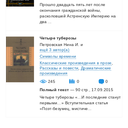
Прошло двадцать пять лет после
окончания гражданской войны,
расколовшей Астренскую Империю на
два ...
Четыре
туберозы
Петровская Нина И.
и
ещё 3 автор(а)
Символы времени
Классические произведения в прозе
,
Рассказы и повести
,
Драматические
произведения
245
0
0
Полный текст
— 90 стр., 17.09.2015
Четыре
туберозы
«…И
последние
станут
первыми…»
Вступительная
статья
«Поэт-безумец,
мистиче...