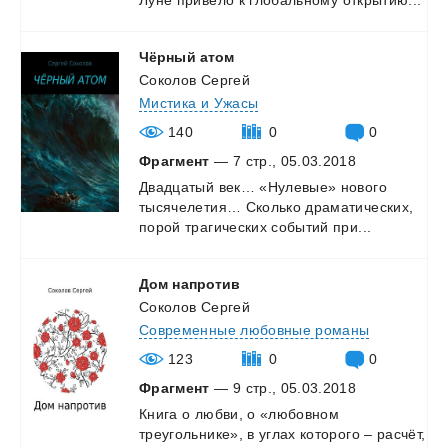
Чёрный
атом
Соколов Сергей
Мистика и Ужасы
140
0
0
Фрагмент
— 7 стр., 05.03.2018
Двадцатый
век…
«Нулевые»
нового
тысячелетия…
Сколько
драматических,
порой
трагических
событий
при...
Дом
напротив
Соколов Сергей
Современные любовные романы
123
0
0
Фрагмент
— 9 стр., 05.03.2018
Книга
о
любви,
о
«любовном
треугольнике»,
в
углах
которого
–
расчёт,