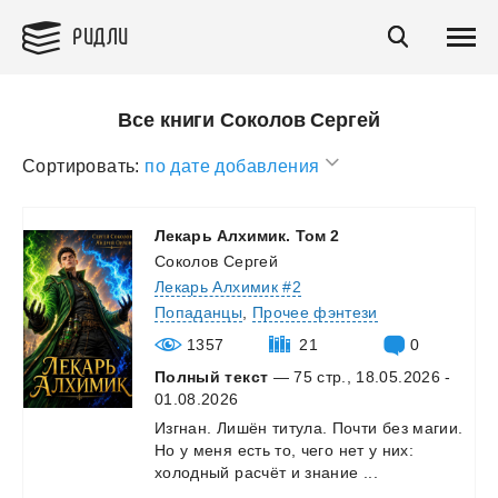
РИДЛИ
Все книги Соколов Сергей
Сортировать:
по дате добавления
Лекарь
Алхимик.
Том
2
Соколов Сергей
Лекарь Алхимик #2
Попаданцы
,
Прочее фэнтези
1357
21
0
Полный текст
— 75 стр., 18.05.2026 -
01.08.2026
Изгнан.
Лишён
титула.
Почти
без
магии.
Но
у
меня
есть
то,
чего
нет
у
них:
холодный
расчёт
и
знание
...