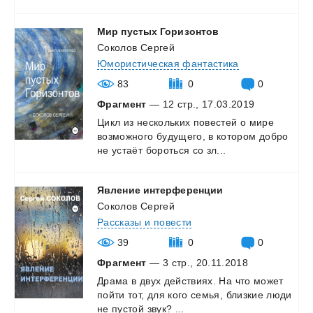
Мир
пустых
Горизонтов
Соколов Сергей
Юмористическая фантастика
83
0
0
Фрагмент
— 12 стр., 17.03.2019
Цикл
из
нескольких
повестей
о
мире
возможного
будущего,
в
котором
добро
не
устаёт
бороться
со
зл...
Явление
интерференции
Соколов Сергей
Рассказы и повести
39
0
0
Фрагмент
— 3 стр., 20.11.2018
Драма
в
двух
действиях.
На
что
может
пойти
тот,
для
кого
семья,
близкие
люди
не
пустой
звук?
...