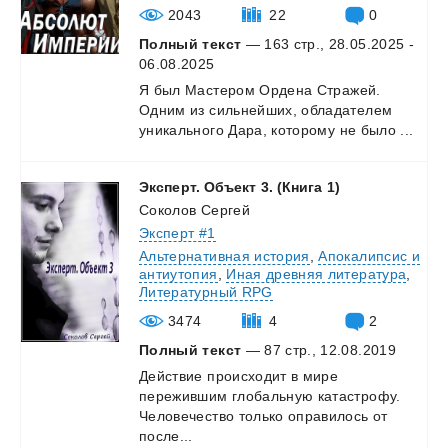
2043
22
0
Полный текст
— 163 стр., 28.05.2025 -
06.08.2025
Я
был
Мастером
Ордена
Стражей.
Одним
из
сильнейших,
обладателем
уникального
Дара,
которому
не
было
...
Эксперт.
Объект
3.
(Книга
1)
Соколов Сергей
Эксперт #1
Альтернативная история
,
Апокалипсис и
антиутопия
,
Иная древняя литература
,
Литературный RPG
3474
4
2
Полный текст
— 87 стр., 12.08.2019
Действие происходит в мире
пережившим глобальную катастрофу.
Человечество только оправилось от
после...