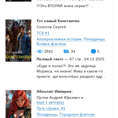
!!!Это
ВТОРАЯ
книга
серии!!!
...
Тот
самый
Константин
Соколов Сергей
ТСК #1
Альтернативная история
,
Попаданцы
,
Боевое фэнтези
2862
34
0
Полный текст
— 87 стр., 04.12.2025
«Куда
я
попал?!
Это
же
задница
Моракса,
не
иначе!
Живу
в
каком-то
приюте,
где
волонтёры
раздают
еду...
Абсолют
Империи.
Орлов Андрей Юрьевич
и
ещё 1 автор(а)
Путь стража. #1
Попаданцы
,
Городское фэнтези