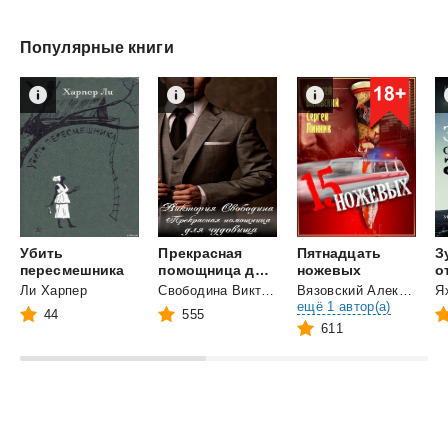
Популярные книги
Убить
Прекрасная
Пятнадцать
З
пересмешника
помощница для чудовища
ножевых
Ли Харпер
Свободина Виктория
Вязовский Алексей
и
ещё 1 автор(а)
44
555
611