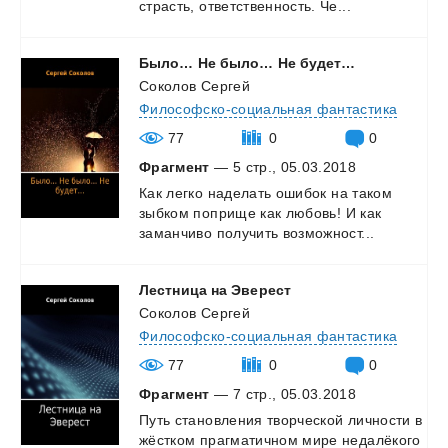
страсть,
ответственность.
Че...
Было…
Не
было…
Не
будет…
Соколов Сергей
Философско-социальная фантастика
77
0
0
Фрагмент
— 5 стр., 05.03.2018
Как
легко
наделать
ошибок
на
таком
зыбком
поприще
как
любовь!
И
как
заманчиво
получить
возможност...
Лестница
на
Эверест
Соколов Сергей
Философско-социальная фантастика
77
0
0
Фрагмент
— 7 стр., 05.03.2018
Путь
становления
творческой
личности
в
жёстком
прагматичном
мире
недалёкого