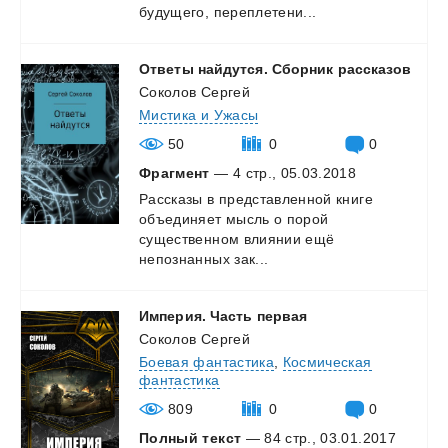
будущего,
переплетени...
Ответы
найдутся.
Сборник
рассказов
Соколов Сергей
Мистика и Ужасы
50
0
0
Фрагмент
— 4 стр., 05.03.2018
Рассказы в представленной книге
объединяет мысль о порой
существенном влиянии ещё
непознанных зак...
Империя.
Часть
первая
Соколов Сергей
Боевая фантастика
,
Космическая
фантастика
809
0
0
Полный текст
— 84 стр., 03.01.2017