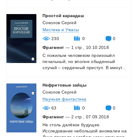
Простой
карандаш
Соколов Сергей
Мистика и Ужасы
230
0
0
Фрагмент
— 1 стр., 10.10.2018
С
пожилым
человеком
произошёл
печальный,
но
вполне
обыденный
случай
–
сердечный
приступ.
В
минут...
Нефритовые
зайцы
Соколов Сергей
Научная фантастика
63
0
0
Фрагмент
— 2 стр., 07.09.2018
Не
столь
далёкое
будущее.
Исследование
небольшой
аномалии
на
Луне
привело
к
глобальному
открытию...