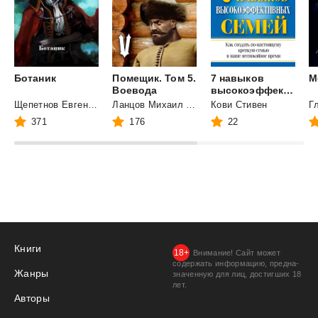
Ботаник
Помещик. Том 5.
7 навыков
М
Воевода
высокоэффективных семей
Щепетнов Евгений Владимирович
Ланцов Михаил Алексеевич
Кови Стивен
371
176
22
Книги
Внимание! Сайт может
содержать информацию, предна­
Жанры
значенную для лиц, дости­гших 18
лет.
Авторы