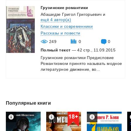
Грузинские
романтики
Абашидзе Григол Григорьевич
и
ещё 4 автор(а)
Классики и современники
Рассказы и повести
249
0
0
Полный текст
— 42 стр., 11.09.2015
Грузинские
романтики
Предисловие
Романтизмом
принято
называть
модное
литературное
движение,
во...
Популярные книги