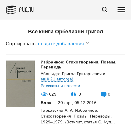
РИДЛИ
Все книги Орбелиани Григол
Сортировать:
по дате добавления
Избранное: Стихотворения. Поэмы.
Переводы
Абашидзе Григол Григорьевич
и
ещё 21 автор(а)
Рассказы и повести
629
0
0
Блок
— 20 стр., 05.12.2016
Тарковский
А.
А.
Избранное:
Стихотворения;
Поэмы;
Переводы,
1929–1979.
/Вступит,
статья
С.
Чуп...