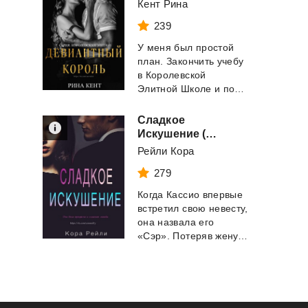
Кент Рина
239
У меня был простой
план. Закончить учебу
в Королевской
Элитной Школе и поступить в Университет мое...
Сладкое
Искушение (ЛП)
Рейли Кора
279
Когда Кассио впервые
встретил свою невесту,
она назвала его
«Сэр». Потеряв жену, Кассио ос...