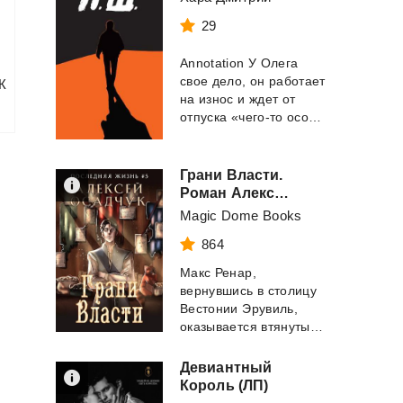
29
Annotation У Олега
свое дело, он работает
Ж
на износ и ждет от
отпуска «чего-то особого». Случайно...
Грани Власти.
Роман Алексея Осадчука
Magic Dome Books
864
Макс Ренар,
вернувшись в столицу
Вестонии Эрувиль,
оказывается втянутым в опасную игру придворных и...
Девиантный
Король (ЛП)