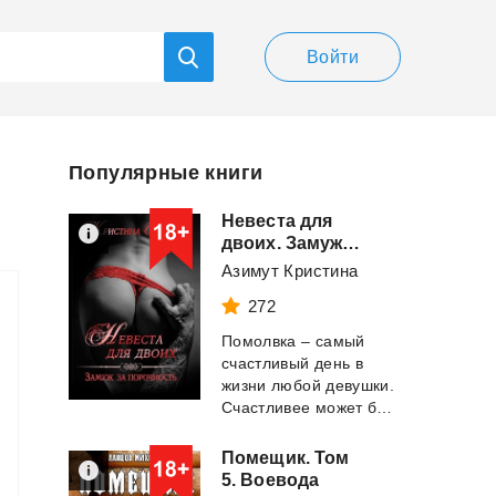
Войти
Популярные книги
Невеста для
двоих. Замуж за порочность
Азимут Кристина
272
Помолвка – самый
счастливый день в
жизни любой девушки.
Счастливее может быть только свадьба. Я то...
Помещик. Том
5. Воевода