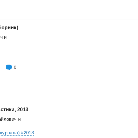
борник)
ич
и
0
5
стики,
2013
айлович
и
журнала) #2013