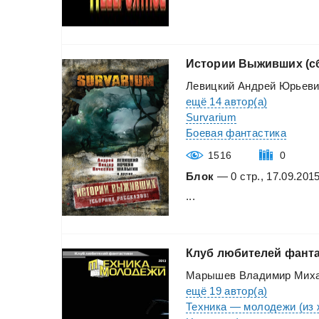
Истории
Выживших
(с
Левицкий Андрей Юрьев
ещё 14 автор(а)
Survarium
Боевая фантастика
1516
0
Блок
— 0 стр., 17.09.201
...
Клуб
любителей
фанта
Марышев Владимир Мих
ещё 19 автор(а)
Техника — молодежи (из 