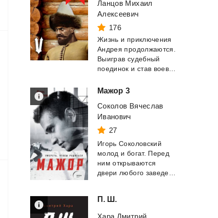
Ланцов Михаил
Алексеевич
176
Жизнь и приключения
Андрея продолжаются.
Выиграв судебный
поединок и став воеводой Тулы новоиспече...
Мажор
3
Соколов Вячеслав
Иванович
27
Игорь Соколовский
молод и богат. Перед
ним открываются
двери любого заведения, купюра из бумажника р...
П.
Ш.
Хара Дмитрий