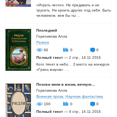
«Играть
честно.
Не
предавать
и
не
трусить.
Не
кроить
других
под
себя.
Быть
человеком,
кем
бы
ты
...
Последний
Гореликова Алла
Разное
66
0
0
Полный текст
— 2 стр., 14.11.2015
Кого
тянет
в
небо…
2
место
на
конкурсе
«Грань
миров».
...
Позови
меня
в
жизнь
вечную…
Гореликова Алла
Военная проза
,
Научная фантастика
100
0
0
Полный текст
— 4 стр., 14.11.2015