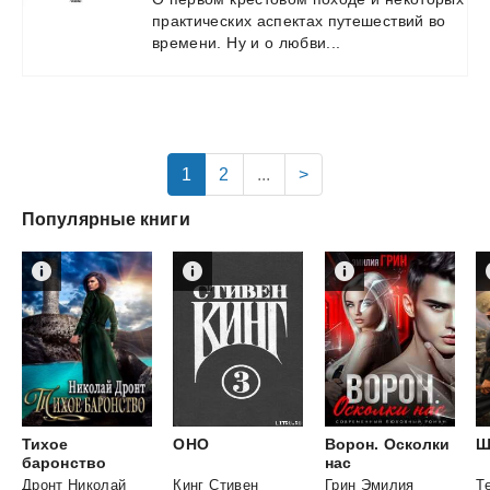
практических
аспектах
путешествий
во
времени.
Ну
и
о
любви...
1
2
...
>
Популярные книги
Тихое
ОНО
Ворон. Осколки
Ш
баронство
нас
Дронт Николай
Кинг Стивен
Грин Эмилия
Т