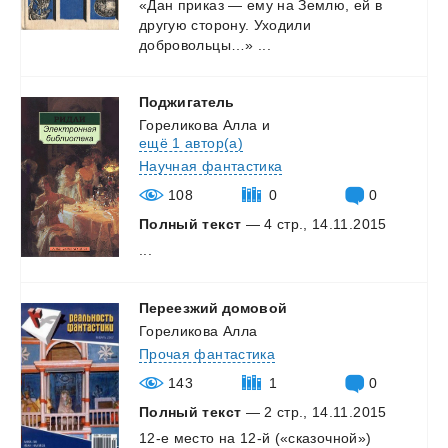
«Дан
приказ
—
ему
на
Землю,
ей
в
другую
сторону.
Уходили
добровольцы…»
...
Поджигатель
Гореликова Алла
и
ещё 1 автор(а)
Научная фантастика
108
0
0
Полный текст
— 4 стр., 14.11.2015
...
Переезжий
домовой
Гореликова Алла
Прочая фантастика
143
1
0
Полный текст
— 2 стр., 14.11.2015
12-е
место
на
12-й
(«сказочной»)