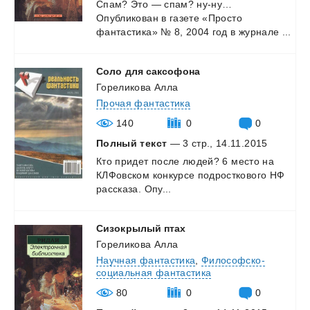
Спам?
Это
—
спам?
ну-ну…
Опубликован
в
газете
«Просто
фантастика»
№
8,
2004
год
в
журнале
...
Соло
для
саксофона
Гореликова Алла
Прочая фантастика
140
0
0
Полный текст
— 3 стр., 14.11.2015
Кто
придет
после
людей?
6
место
на
КЛФовском
конкурсе
подросткового
НФ
рассказа.
Опу...
Сизокрылый
птах
Гореликова Алла
Научная фантастика
,
Философско-
социальная фантастика
80
0
0