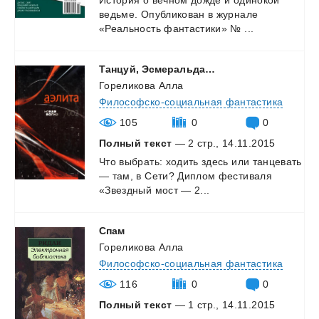
ведьме.
Опубликован
в
журнале
«Реальность
фантастики»
№
...
Танцуй,
Эсмеральда…
Гореликова Алла
Философско-социальная фантастика
105
0
0
Полный текст
— 2 стр., 14.11.2015
Что
выбрать:
ходить
здесь
или
танцевать
—
там,
в
Сети?
Диплом
фестиваля
«Звездный
мост
—
2...
Спам
Гореликова Алла
Философско-социальная фантастика
116
0
0
Полный текст
— 1 стр., 14.11.2015