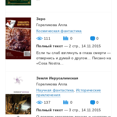
Зеро
Гореликова Алла
Космическая фантастика
111
0
0
Полный текст
— 2 стр., 14.11.2015
Если
ты
слаб
взглянуть
в
глаза
смерти
—
отвернись
и
думай
о
другом…
Писано
на
«Cosa
Nostra...
Земля
Иерусалимская
Гореликова Алла
Научная фантастика
,
Исторические
приключения
137
0
0
Полный текст
— 3 стр., 14.11.2015
О
первом
крестовом
походе
и
некоторых