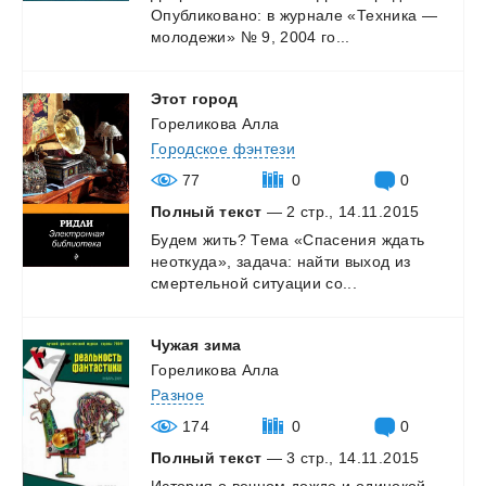
Опубликовано:
в
журнале
«Техника
—
молодежи»
№
9,
2004
го...
Этот
город
Гореликова Алла
Городское фэнтези
77
0
0
Полный текст
— 2 стр., 14.11.2015
Будем
жить?
Тема
«Спасения
ждать
неоткуда»,
задача:
найти
выход
из
смертельной
ситуации
со...
Чужая
зима
Гореликова Алла
Разное
174
0
0
Полный текст
— 3 стр., 14.11.2015
История
о
вечном
дожде
и
одинокой