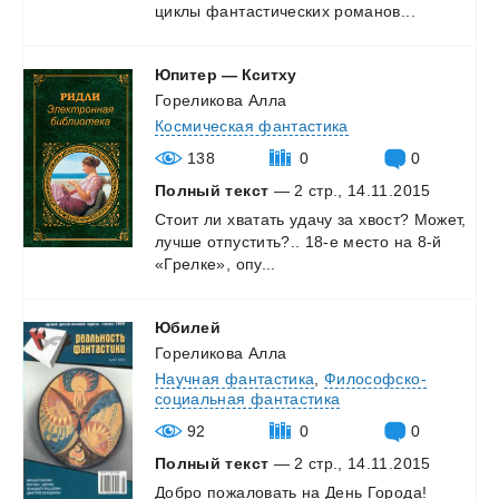
циклы
фантастических
романов...
Юпитер
—
Кситху
Гореликова Алла
Космическая фантастика
138
0
0
Полный текст
— 2 стр., 14.11.2015
Стоит
ли
хватать
удачу
за
хвост?
Может,
лучше
отпустить?..
18-е
место
на
8-й
«Грелке»,
опу...
Юбилей
Гореликова Алла
Научная фантастика
,
Философско-
социальная фантастика
92
0
0
Полный текст
— 2 стр., 14.11.2015
Добро
пожаловать
на
День
Города!