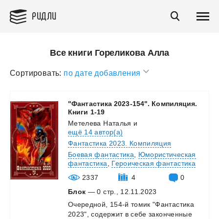
РИДЛИ
Все книги Гореликова Алла
Сортировать:
по дате добавления
"Фантастика 2023-154". Компиляция.
Книги 1-19
Метелева Наталья
и
ещё 14 автор(а)
Фантастика 2023. Компиляция
Боевая фантастика
,
Юмористическая
фантастика
,
Героическая фантастика
2337
4
0
Блок
— 0 стр., 12.11.2023
Очередной,
154-й
томик
"Фантастика
2023",
содержит
в
себе
законченные