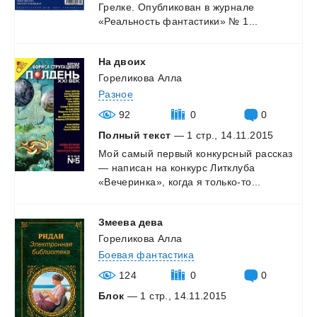
Грелке.
Опубликован
в
журнале
«Реальность
фантастики»
№
1...
На
двоих
Гореликова Алла
Разное
92
0
0
Полный текст
— 1 стр., 14.11.2015
Мой
самый
первый
конкурсный
рассказ
—
написан
на
конкурс
Литклуба
«Вечеринка»,
когда
я
только-то...
Змеева
дева
Гореликова Алла
Боевая фантастика
124
0
0
Блок
— 1 стр., 14.11.2015
...