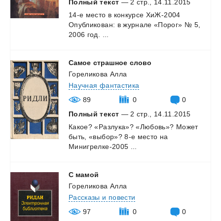
Полный текст
— 2 стр., 14.11.2015
14-е
место
в
конкурсе
ХиЖ-2004
Опубликован:
в
журнале
«Порог»
№
5,
2006
год.
...
Самое
страшное
слово
Гореликова Алла
Научная фантастика
89
0
0
Полный текст
— 2 стр., 14.11.2015
Какое?
«Разлука»?
«Любовь»?
Может
быть,
«выбор»?
8-е
место
на
Минигрелке-2005
...
С
мамой
Гореликова Алла
Рассказы и повести
97
0
0