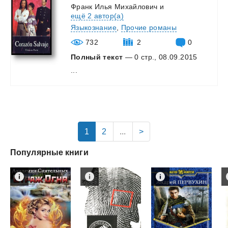
Франк Илья Михайлович
и
ещё 2 автор(а)
Языкознание
,
Прочие романы
732
2
0
Полный текст
— 0 стр., 08.09.2015
...
1
2
...
>
Популярные книги