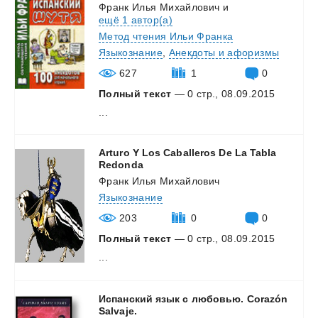
Франк Илья Михайлович
и
ещё 1 автор(а)
Метод чтения Ильи Франка
Языкознание
,
Анекдоты и афоризмы
627
1
0
Полный текст
— 0 стр., 08.09.2015
...
Arturo Y Los Caballeros De La Tabla
Redonda
Франк Илья Михайлович
Языкознание
203
0
0
Полный текст
— 0 стр., 08.09.2015
...
Испанский язык с любовью. Corazón
Salvaje.