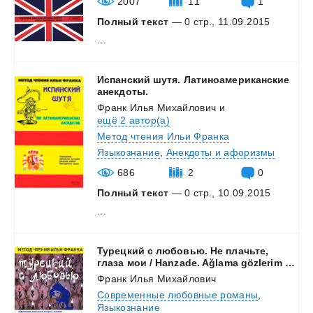
2007
11
1
Полный текст
— 0 стр., 11.09.2015
...
Испанский шутя. Латиноамериканские
анекдоты.
Франк Илья Михайлович
и
ещё 2 автор(а)
Метод чтения Ильи Франка
Языкознание
,
Анекдоты и афоризмы
686
2
0
Полный текст
— 0 стр., 10.09.2015
...
Турецкий с любовью. Не плачьте,
глаза мои / Hanzade. Ağlama gözlerim (метод чтения Ильи Франка)
Франк Илья Михайлович
Современные любовные романы
,
Языкознание