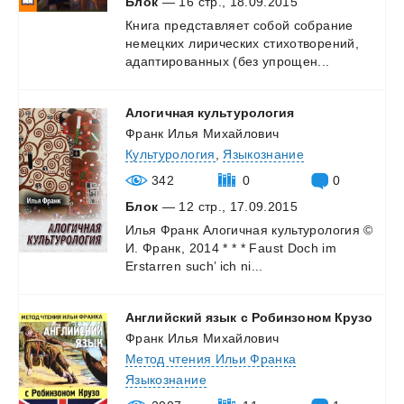
Блок
— 16 стр., 18.09.2015
Книга
представляет
собой
собрание
немецких
лирических
стихотворений,
адаптированных
(без
упрощен...
Алогичная
культурология
Франк Илья Михайлович
Культурология
,
Языкознание
342
0
0
Блок
— 12 стр., 17.09.2015
Илья
Франк
Алогичная
культурология
©
И.
Франк,
2014
*
*
*
Faust
Doch
im
Erstarren
such’
ich
ni...
Английский
язык
с
Робинзоном
Крузо
Франк Илья Михайлович
Метод чтения Ильи Франка
Языкознание