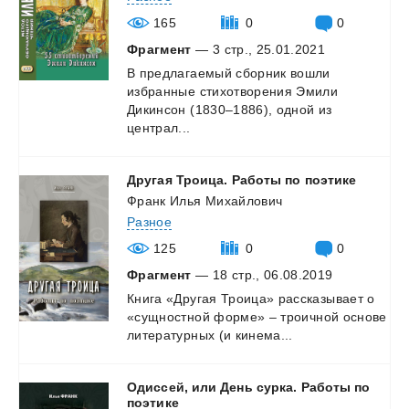
165
0
0
Фрагмент
— 3 стр., 25.01.2021
В предлагаемый сборник вошли
избранные стихотворения Эмили
Дикинсон (1830–1886), одной из
централ...
Другая
Троица.
Работы
по
поэтике
Франк Илья Михайлович
Разное
125
0
0
Фрагмент
— 18 стр., 06.08.2019
Книга
«Другая
Троица»
рассказывает
о
«сущностной
форме»
–
троичной
основе
литературных
(и
кинема...
Одиссей, или День сурка. Работы по
поэтике