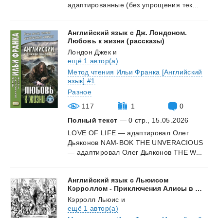
адаптированные
(без
упрощения
тек...
Английский язык с Дж. Лондоном.
Любовь к жизни (рассказы)
Лондон Джек
и
ещё 1 автор(а)
Метод чтения Ильи Франка [Английский
язык] #1
Разное
117
1
0
Полный текст
— 0 стр., 15.05.2026
LOVE
OF
LIFE
—
адаптировал
Олег
Дьяконов
NAM-BOK
THE
UNVERACIOUS
—
адаптировал
Олег
Дьяконов
THE
W...
Английский язык с Льюисом
Кэрроллом - Приключения Алисы в Стране Чудес
Кэрролл Льюис
и
ещё 1 автор(а)