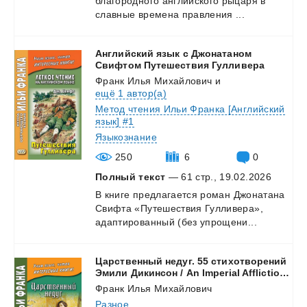
благородного
английского
рыцаря
в
славные
времена
правления
...
Английский язык с Джонатаном
Свифтом Путешествия Гулливера
Франк Илья Михайлович
и
ещё 1 автор(а)
Метод чтения Ильи Франка [Английский
язык] #1
Языкознание
250
6
0
Полный текст
— 61 стр., 19.02.2026
В
книге
предлагается
роман
Джонатана
Свифта
«Путешествия
Гулливера»,
адаптированный
(без
упрощени...
Царственный недуг. 55 стихотворений
Эмили Дикинсон / An Imperial Affliction. 55 Poems of Emily Dickinson (1830–1886)
Франк Илья Михайлович
Разное