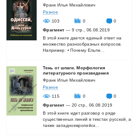
Франк Илья Михайлович
Разное
103
0
0
Фрагмент
— 9 стр., 06.08.2019
В
этой
книге
дается
единый
ответ
на
множество
разнообразных
вопросов.
Например:
•
Почему
Ельпе...
Тень от шпаги. Морфология
литературного произведения
Франк Илья Михайлович
Разное
115
0
0
Фрагмент
— 20 стр., 06.08.2019
В
этой
книге
идет
разговор
о
ряде
существенных
линий
в
текстах
русской,
а
также
западноевропейск...