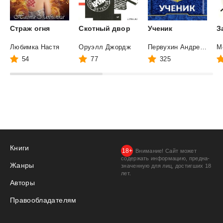
Страж
огня
Скотный
двор
Ученик
З
Любимка Настя
Оруэлл Джордж
Первухин Андрей Евгеньевич
М
54
77
325
Книги
Внимание! Сайт может
содержать информацию, предна­
Жанры
значенную для лиц, дости­гших 18
лет.
Авторы
Правообладателям