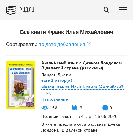
РИДЛИ
Все книги Франк Илья Михайлович
Сортировать:
по дате добавления
Английский язык с Джеком Лондоном.
В далекой стране (рассказы)
Лондон Джек
и
ещё 1 автор(а)
Метод чтения Ильи Франка [Английский
язык]
Языкознание
168
3
0
Полный текст
— 74 стр., 15.05.2026
В
книге
предлагаются
рассказы
Джека
Лондона
"B
далекой
стране",