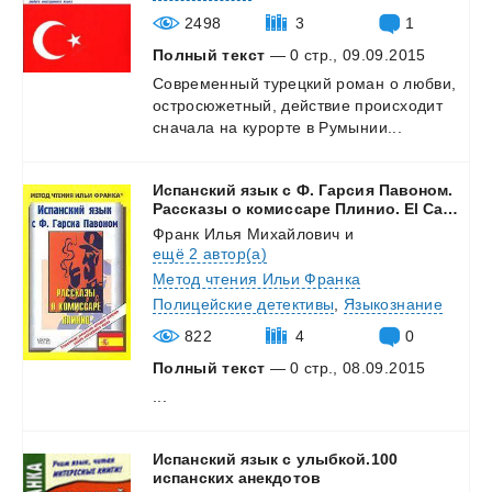
2498
3
1
Полный текст
— 0 стр., 09.09.2015
Современный
турецкий
роман
о
любви,
остросюжетный,
действие
происходит
сначала
на
курорте
в
Румынии...
Испанский язык с Ф. Гарсия Павоном.
Рассказы о комиссаре Плинио. El Carnaval.
Франк Илья Михайлович
и
ещё 2 автор(а)
Метод чтения Ильи Франка
Полицейские детективы
,
Языкознание
822
4
0
Полный текст
— 0 стр., 08.09.2015
...
Испанский язык с улыбкой.100
испанских анекдотов