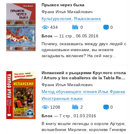
Прыжок
через
быка
Франк Илья Михайлович
Культурология
,
Языкознание
434
0
0
Блок
— 11 стр., 06.05.2016
Почему,
оказавшись
между
двух
людей
с
одинаковыми
именами,
вы
можете
загадывать
желание?
На
сей
насу...
Испанский с рыцарями Круглого стола
/ Arturo y los caballeros de la Tabla Redonda
Франк Илья Михайлович
Метод обучающего чтения Ильи Франка
Иностранные языки
1208
2
0
Блок
— 7 стр., 01.03.2016
В
книгу
вошли
легенды
о
короле
Артуре,
волшебнике
Мерлине,
королеве
Гиневре