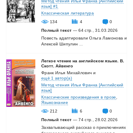
Метод чтения Ильи Франка [Английский
язык] #1
Классическая литература
134
4
0
Полный текст
— 64 стр., 31.03.2026
Повесть
адаптировали
Ольга
Ламонова
и
Алексей
Шипулин
...
Легкое чтение на английском языке. В.
Скотт. Айвенго
Франк Илья Михайлович
и
ещё 1 автор(а)
Метод чтения Ильи Франка [Английский
язык]
Классические произведения в прозе
,
Языкознание
212
6
0
Полный текст
— 74 стр., 28.02.2026
Захватывающий
рассказ
о
приключениях