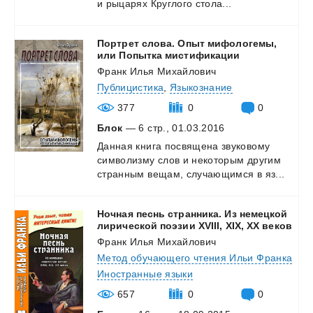
и
рыцарях
Круглого
стола...
Портрет слова. Опыт мифологемы,
или Попытка мистификации
Франк Илья Михайлович
Публицистика
,
Языкознание
377
0
0
Блок
— 6 стр., 01.03.2016
Данная
книга
посвящена
звуковому
символизму
слов
и
некоторым
другим
странным
вещам,
случающимся
в
яз...
Ночная песнь странника. Из немецкой
лирической поэзии XVIII, XIX, XX веков
Франк Илья Михайлович
Метод обучающего чтения Ильи Франка
Иностранные языки
657
0
0