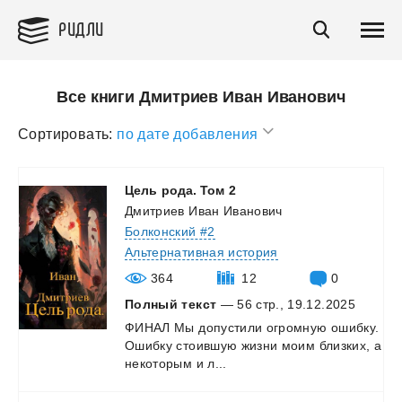
РИДЛИ
Все книги Дмитриев Иван Иванович
Сортировать:
по дате добавления
Цель
рода.
Том
2
Дмитриев Иван Иванович
Болконский #2
Альтернативная история
364
12
0
Полный текст
— 56 стр., 19.12.2025
ФИНАЛ
Мы
допустили
огромную
ошибку.
Ошибку
стоившую
жизни
моим
близких,
а
некоторым
и
л...