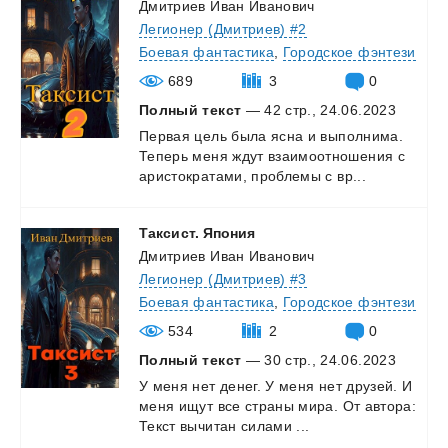
Дмитриев Иван Иванович
Легионер (Дмитриев) #2
Боевая фантастика
,
Городское фэнтези
689
3
0
Полный текст
— 42 стр., 24.06.2023
Первая
цель
была
ясна
и
выполнима.
Теперь
меня
ждут
взаимоотношения
с
аристократами,
проблемы
с
вр...
Таксист.
Япония
Дмитриев Иван Иванович
Легионер (Дмитриев) #3
Боевая фантастика
,
Городское фэнтези
534
2
0
Полный текст
— 30 стр., 24.06.2023
У
меня
нет
денег.
У
меня
нет
друзей.
И
меня
ищут
все
страны
мира.
От
автора:
Текст
вычитан
силами
...