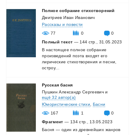
Полное
собрание
стихотворений
Дмитриев Иван Иванович
Рассказы и повести
77
0
0
Полный текст
— 144 стр., 31.05.2023
В настоящее полное собрание
произведений поэта входят его
лирические стихотворения и песни,
остроу...
Русская
басня
Пушкин Александр Сергеевич
и
ещё 32 автор(а)
Юмористические стихи
,
Басни
167
1
0
Фрагмент
— 134 стр., 13.05.2023
Басня
—
один
из
древнейших
жанров