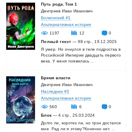
Путь
рода.
Том
1
Дмитриев Иван Иванович
Болконский #1
Альтернативная история
1197
12
0
Полный текст
— 98 стр., 19.12.2025
Я
умер.
Но
очнулся
в
теле
подростка
в
Российской
Империи
двадцать
первого
века.
У
меня
появилась
...
Бремя
власти
Дмитриев Иван Иванович
Наследник #3
Альтернативная история
560
6
0
Блок
— 4 стр., 25.03.2024
Долго
ли,
коротко
ли,
но
трон
достался
мне.
Рад
ли
я
этому?Конечно
нет.
...