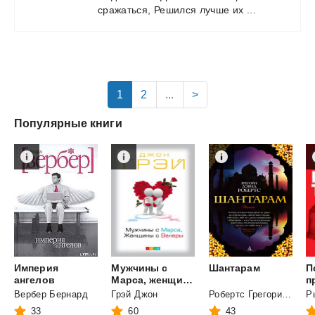
сражаться,
Решился
лучше
их
...
1
2
...
>
Популярные книги
Империя
Мужчины с
Шантарам
П
ангелов
Марса, женщины с Венеры
Вербер Бернард
Грэй Джон
Робертс Грегори Дэвид
Р
33
60
43