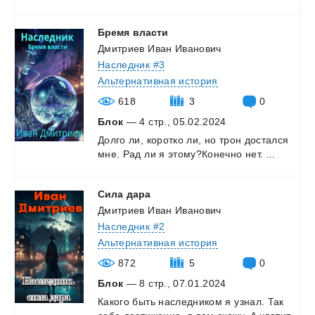
Бремя
власти
Дмитриев Иван Иванович
Наследник #3
Альтернативная история
618
3
0
Блок
— 4 стр., 05.02.2024
Долго
ли,
коротко
ли,
но
трон
достался
мне.
Рад
ли
я
этому?Конечно
нет.
...
Сила
дара
Дмитриев Иван Иванович
Наследник #2
Альтернативная история
872
5
0
Блок
— 8 стр., 07.01.2024
Какого
быть
наследником
я
узнал.
Так