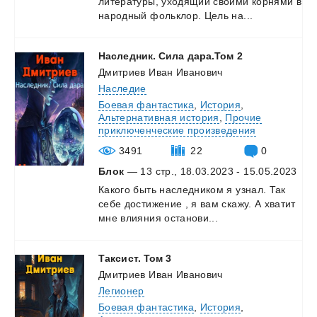
литературы,
уходящий
своими
корнями
в
народный
фольклор.
Цель
на...
Наследник.
Сила
дара.Том
2
Дмитриев Иван Иванович
Наследие
Боевая фантастика
,
История
,
Альтернативная история
,
Прочие
приключенческие произведения
3491
22
0
Блок
— 13 стр., 18.03.2023 - 15.05.2023
Какого
быть
наследником
я
узнал.
Так
себе
достижение
,
я
вам
скажу.
А
хватит
мне
влияния
останови...
Таксист.
Том
3
Дмитриев Иван Иванович
Легионер
Боевая фантастика
,
История
,