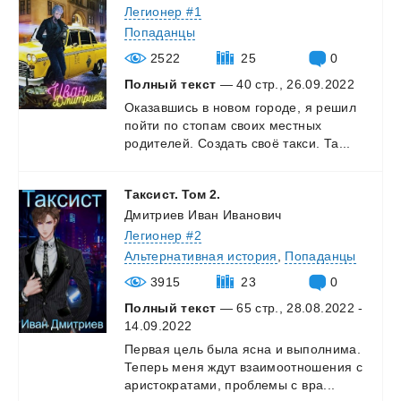
Легионер #1
Попаданцы
2522
25
0
Полный текст
— 40 стр., 26.09.2022
Оказавшись
в
новом
городе,
я
решил
пойти
по
стопам
своих
местных
родителей.
Создать
своё
такси.
Та...
Таксист.
Том
2.
Дмитриев Иван Иванович
Легионер #2
Альтернативная история
,
Попаданцы
3915
23
0
Полный текст
— 65 стр., 28.08.2022 -
14.09.2022
Первая
цель
была
ясна
и
выполнима.
Теперь
меня
ждут
взаимоотношения
с
аристократами,
проблемы
с
вра...