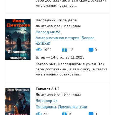
себе
достижение,
я
вам
скажу.
А
хватит
мне
влияния
останов...
Наследник.
Сила
дара
Дмитриев Иван Иванович
Наследник #2
Альтернативная история
,
Боевое
фэнтези
1902
15
0
Блок
— 14 стр., 23.11.2023
Каково
быть
наследником
я
узнал.
Так
себе
достижение
,
я
вам
скажу.
А
хватит
мне
влияния
остановить...
Таксист
3
1/2
Дмитриев Иван Иванович
Легионер #4
Попаданцы
,
Прочее фэнтези
725
3
0