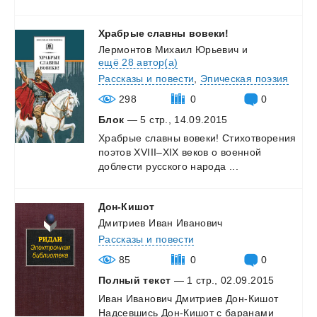
Храбрые
славны
вовеки!
Лермонтов Михаил Юрьевич
и
ещё 28 автор(а)
Рассказы и повести
,
Эпическая поэзия
298
0
0
Блок
— 5 стр., 14.09.2015
Храбрые
славны
вовеки!
Стихотворения
поэтов
XVIII–XIX
веков
о
военной
доблести
русского
народа
...
Дон-Кишот
Дмитриев Иван Иванович
Рассказы и повести
85
0
0
Полный текст
— 1 стр., 02.09.2015
Иван
Иванович
Дмитриев
Дон-Кишот
Надсевшись
Дон-Кишот
с
баранами