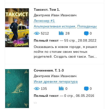
Таксист.
Том
1.
Дмитриев Иван Иванович
Легионер #1
Альтернативная история
,
Попаданцы
5212
28
0
Полный текст
— 55 стр., 28.08.2022
Оказавшись
в
новом
городе,
я
решил
пойти
по
стопам
своих
местных
родителей.
Создать
своё
такси.
Так...
Сочинения.
Т.
1-3
Дмитриев Иван Иванович
Иная древняя литература
135
0
0
Полный текст
— 0 стр., 06.05.2016
...