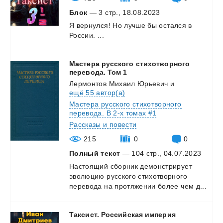
Блок
— 3 стр., 18.08.2023
Я
вернулся!
Но
лучше
бы
остался
в
России.
...
Мастера русского стихотворного
перевода. Том 1
Лермонтов Михаил Юрьевич
и
ещё 55 автор(а)
Мастера русского стихотворного
перевода. В 2-х томах #1
Рассказы и повести
215
0
0
Полный текст
— 104 стр., 04.07.2023
Настоящий
сборник
демонстрирует
эволюцию
русского
стихотворного
перевода
на
протяжении
более
чем
д...
Таксист.
Российская
империя