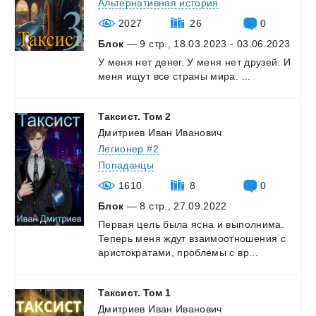
Альтернативная история
2027
26
0
Блок
— 9 стр., 18.03.2023 - 03.06.2023
У
меня
нет
денег.
У
меня
нет
друзей.
И
меня
ищут
все
страны
мира.
...
Таксист.
Том
2
Дмитриев Иван Иванович
Легионер #2
Попаданцы
1610
8
0
Блок
— 8 стр., 27.09.2022
Первая
цель
была
ясна
и
выполнима.
Теперь
меня
ждут
взаимоотношения
с
аристократами,
проблемы
с
вр...
Таксист.
Том
1
Дмитриев Иван Иванович