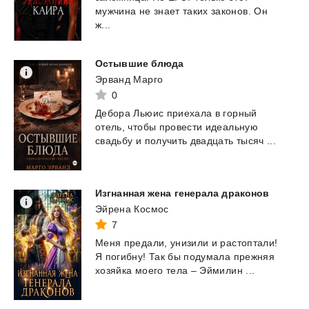
мужчина не знает таких законов. Он
ж...
Остывшие
блюда
Эрванд Марго
0
Дебора
Льюис
приехала
в
горный
отель,
чтобы
провести
идеальную
свадьбу
и
получить
двадцать
тысяч
...
Изгнанная
жена
генерала
драконов
Эйрена Космос
7
Меня
предали,
унизили
и
растоптали!
Я
погибну!
Так
бы
подумала
прежняя
хозяйка
моего
тела
–
Эймилин
...