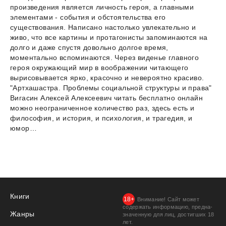
произведения является личность героя, а главными
элементами - события и обстоятельства его
существования. Написано настолько увлекательно и
живо, что все картины и протагонисты запоминаются на
долго и даже спустя довольно долгое время,
моментально вспоминаются. Через виденье главного
героя окружающий мир в воображении читающего
вырисовывается ярко, красочно и невероятно красиво.
"Артхашастра. Проблемы социальной структуры и права"
Вигасин Алексей Алексеевич читать бесплатно онлайн
можно неограниченное количество раз, здесь есть и
философия, и история, и психология, и трагедия, и
юмор…
Книги
Внимание! Сайт может
содержать информацию, предна­
Жанры
значенную для лиц, дости­гших 18
лет.