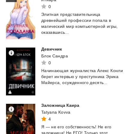
0
Элитная представительница
древнейшей профессии попала в
магический мир компьютерной игры,
оказавшись...
Девичник
Блок Сандра
0
Начинающая
журналистка
Алекс
Конли
берет
интервью
у
преступника
Эрика
Майерса,
осужденного
десять...
Заложница
Каира
Tatyana Kovva
4
Я — не его собственность! Не его
заложница! Не ЕГО! Только этот