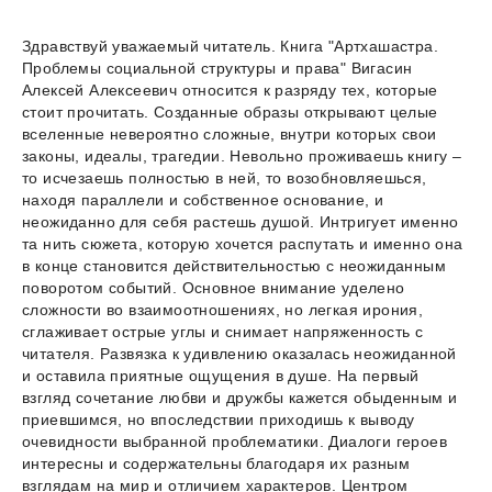
Здравствуй уважаемый читатель. Книга "Артхашастра.
Проблемы социальной структуры и права" Вигасин
Алексей Алексеевич относится к разряду тех, которые
стоит прочитать. Созданные образы открывают целые
вселенные невероятно сложные, внутри которых свои
законы, идеалы, трагедии. Невольно проживаешь книгу –
то исчезаешь полностью в ней, то возобновляешься,
находя параллели и собственное основание, и
неожиданно для себя растешь душой. Интригует именно
та нить сюжета, которую хочется распутать и именно она
в конце становится действительностью с неожиданным
поворотом событий. Основное внимание уделено
сложности во взаимоотношениях, но легкая ирония,
сглаживает острые углы и снимает напряженность с
читателя. Развязка к удивлению оказалась неожиданной
и оставила приятные ощущения в душе. На первый
взгляд сочетание любви и дружбы кажется обыденным и
приевшимся, но впоследствии приходишь к выводу
очевидности выбранной проблематики. Диалоги героев
интересны и содержательны благодаря их разным
взглядам на мир и отличием характеров. Центром