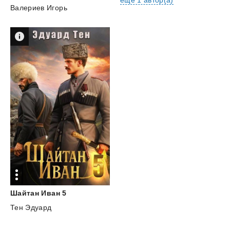
ещё 1 автор(а)
Валериев Игорь
Шайтан
Иван
5
Тен Эдуард