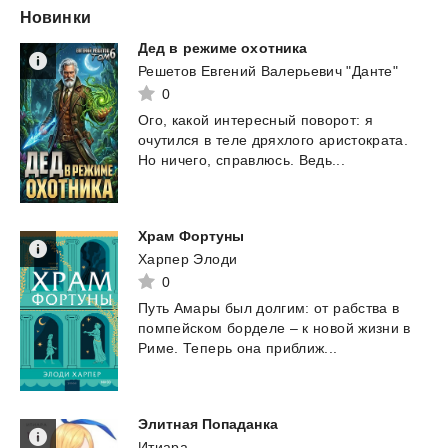
Новинки
Дед
в
режиме
охотника
Решетов Евгений Валерьевич "Данте"
0
Ого,
какой
интересный
поворот:
я
очутился
в
теле
дряхлого
аристократа.
Но
ничего,
справлюсь.
Ведь...
Храм
Фортуны
Харпер Элоди
0
Путь
Амары
был
долгим:
от
рабства
в
помпейском
борделе
–
к
новой
жизни
в
Риме.
Теперь
она
приближ...
Элитная
Попаданка
Итиара