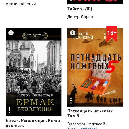
Александрович
Тайгер
(ЛП)
Донер Лорен
Пятнадцать ножевых.
Том 5
Ермак. Революция. Книга
Вязовский Алексей
и
девятая.