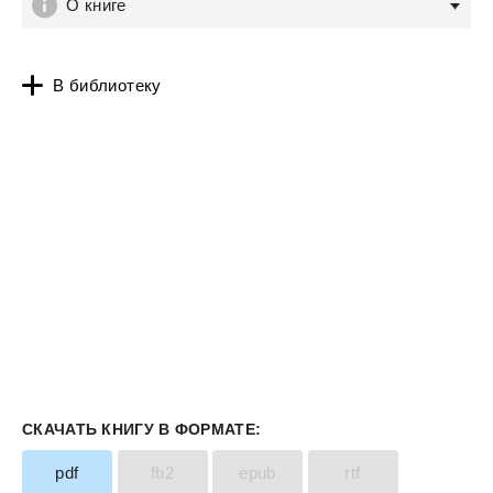
О книге
В библиотеку
СКАЧАТЬ КНИГУ В ФОРМАТЕ:
pdf
fb2
epub
rtf