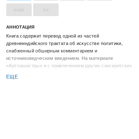
mobi
txt
АННОТАЦИЯ
Книга содержит перевод одной из частей
древнеиндийского трактата об искусстве политики,
снабженный обширным комментарием и
источниковедческим введением. На материале
«Артхашастры» и с привлечением других санскритских
текстов рассматриваются основные проблемы
ЕЩЕ
социального строя древней Индии, суда и права.