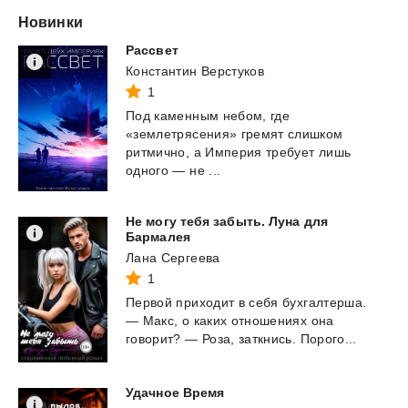
Новинки
Рассвет
Константин Верстуков
1
Под каменным небом, где
«землетрясения» гремят слишком
ритмично, а Империя требует лишь
одного — не ...
Не могу тебя забыть. Луна для
Бармалея
Лана Сергеева
1
Первой
приходит
в
себя
бухгалтерша.
—
Макс,
о
каких
отношениях
она
говорит?
—
Роза,
заткнись.
Порого...
Удачное
Время