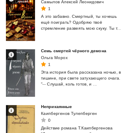
Самылов Алексей Леонидович
1
А
это
забавно.
Смертный,
ты
хочешь
ещё
поиграть?
Одобряю
твоё
стремление
развеять
мою
скуку.
Ты
т...
Семь
смертей
чёрного
демона
Ольга Морох
1
Эта
история
была
рассказана
ночью,
в
тишине,
при
свете
затухающего
очага.
"--
Слушай,
коль
готов,
и
...
Неприкаянные
Каипбергенов Тулепберген
0
Действие романа Т.Каипбергенова