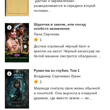
"Дастан о каракалпаках"
разворачивается в середине второй
половин...
Шурочка в законе, или сосед
особого назначения
Лана Сергеева
1
Достаю
огромный
чёрный
бант
и
креплю
на
капот.
Чёрный
аксессуар
на
белой
машине
смотрится
обалденно....
Рунистка
из
глубин.
Том
1
Владимир Сергеевич Лукин
2
Миранда
считала
свою
жизнь
обычной
и
понятной.
Она
выросла
в
плавучей
деревне,
где
вместо
земли
—
во...