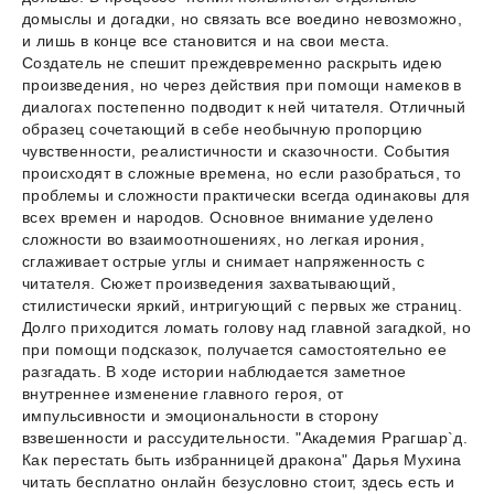
домыслы и догадки, но связать все воедино невозможно,
и лишь в конце все становится и на свои места.
Создатель не спешит преждевременно раскрыть идею
произведения, но через действия при помощи намеков в
диалогах постепенно подводит к ней читателя. Отличный
образец сочетающий в себе необычную пропорцию
чувственности, реалистичности и сказочности. События
происходят в сложные времена, но если разобраться, то
проблемы и сложности практически всегда одинаковы для
всех времен и народов. Основное внимание уделено
сложности во взаимоотношениях, но легкая ирония,
сглаживает острые углы и снимает напряженность с
читателя. Сюжет произведения захватывающий,
стилистически яркий, интригующий с первых же страниц.
Долго приходится ломать голову над главной загадкой, но
при помощи подсказок, получается самостоятельно ее
разгадать. В ходе истории наблюдается заметное
внутреннее изменение главного героя, от
импульсивности и эмоциональности в сторону
взвешенности и рассудительности. "Академия Ррагшар`д.
Как перестать быть избранницей дракона" Дарья Мухина
читать бесплатно онлайн безусловно стоит, здесь есть и