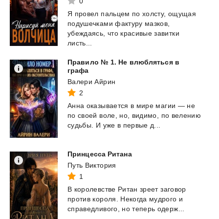
0
Я провел пальцем по холсту, ощущая
подушечками фактуру мазков,
убеждаясь, что красивые завитки
листь...
Правило № 1. Не влюбляться в
графа
Валери Айрин
2
Анна
оказывается
в
мире
магии
—
не
по
своей
воле,
но,
видимо,
по
велению
судьбы.
И
уже
в
первые
д...
Принцесса
Ритана
Путь Виктория
1
В
королевстве
Ритан
зреет
заговор
против
короля.
Некогда
мудрого
и
справедливого,
но
теперь
одерж...