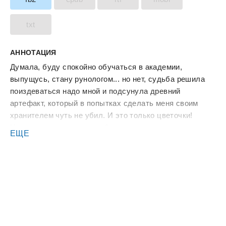
txt
АННОТАЦИЯ
Думала, буду спокойно обучаться в академии,
выпущусь, стану рунологом... но нет, судьба решила
поиздеваться надо мной и подсунула древний
артефакт, который в попытках сделать меня своим
хранителем чуть не убил. И это только цветочки!
Несносного дракона судьба мне тоже предоставила,
ЕЩЕ
еще и сделала его моей истинной парой. С чем мы с
мужчиной в корне не согласны! А то, что нас
невыносимо тянет друг к другу, и страсть разгорается
лишь сильнее, это так... побочный эффект нашей
связи. Правда ведь? В тексте есть: дракон, академия
магии, истинная пара Книга входит в цикл "Тайны
Ардраллионна", но читать каждую историю можно
отдельно!