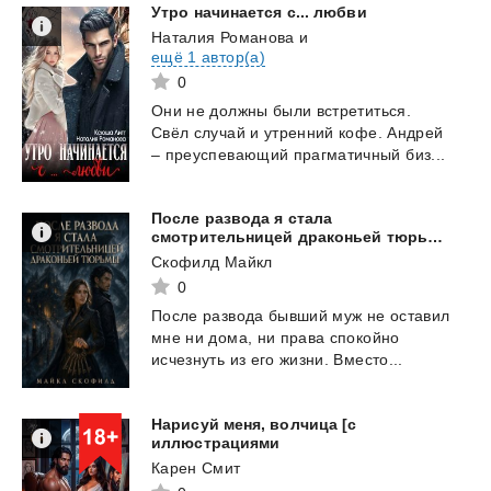
Утро
начинается
с...
любви
Наталия Романова
и
ещё 1 автор(а)
0
Они
не
должны
были
встретиться.
Свёл
случай
и
утренний
кофе.
Андрей
–
преуспевающий
прагматичный
биз...
После развода я стала
смотрительницей драконьей тюрьмы
Скофилд Майкл
0
После
развода
бывший
муж
не
оставил
мне
ни
дома,
ни
права
спокойно
исчезнуть
из
его
жизни.
Вместо...
Нарисуй меня, волчица [с
иллюстрациями
Карен Смит