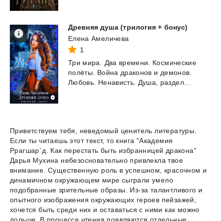
Древняя
душа
(трилогия
+
бонус)
Елена Амеличева
1
Три
мира.
Два
времени.
Космические
полёты.
Война
драконов
и
демонов.
Любовь.
Ненависть.
Душа,
раздел...
Приветствуем тебя, неведомый ценитель литературы.
Если ты читаешь этот текст, то книга "Академия
Ррагшар`д. Как перестать быть избранницей дракона"
Дарья Мухина небезосновательно привлекла твое
внимание. Существенную роль в успешном, красочном и
динамичном окружающем мире сыграли умело
подобранные зрительные образы. Из-за талантливого и
опытного изображения окружающих героев пейзажей,
хочется быть среди них и оставаться с ними как можно
дольше. В процессе чтения появляются отдельные