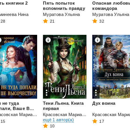
ть
княгини
2
Пять попыток
Опасная любов
вспомнить правду
командора
минеева Нина
Муратова Ульяна
Муратова Ульяна
28
21
32
 не туда
Тени Льена. Книга
Дух
воина
попали, Ваше Высочество
первая
Красовская Марианна
Красовская Марианна
и
ещё 1 автор(а)
15
17
10