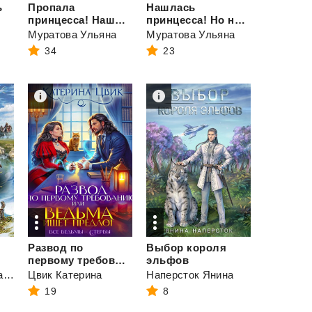
ь
Пропала
Нашлась
принцесса! Нашедшего ждут неприятности
принцесса! Но неприятности продолжаются
Муратова Ульяна
Муратова Ульяна
34
23
Развод по
Выбор короля
первому требованию, или Ведьма ищет предлог
эльфов
Красовская Марианна
Цвик Катерина
Наперсток Янина
19
8