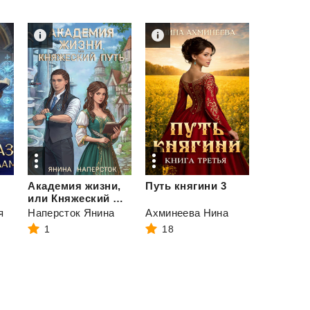
Академия жизни,
Путь
княгини
3
или Княжеский путь
я
Наперсток Янина
Ахминеева Нина
1
18