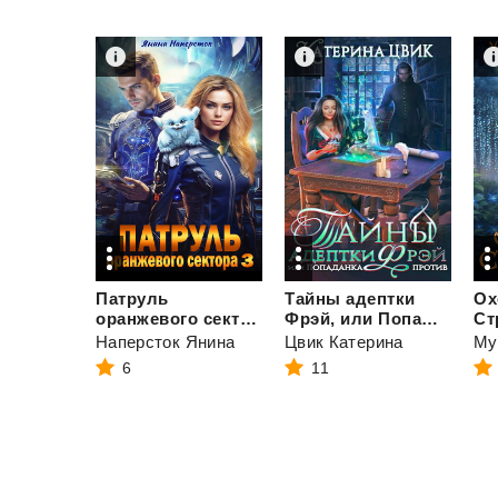
Патруль
Тайны адептки
Ох
оранжевого сектора - 3
Фрэй, или Попаданка против
Ст
Наперсток Янина
Цвик Катерина
Му
6
11