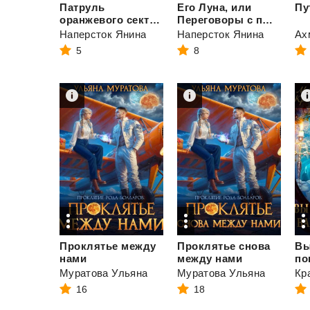
Патруль
Его Луна, или
Пу
оранжевого сектора
Переговоры с последствиями
Наперсток Янина
Наперсток Янина
Ах
5
8
Проклятье между
Проклятье снова
Вы
нами
между нами
Муратова Ульяна
Муратова Ульяна
16
18