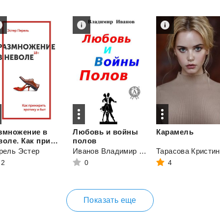
змножение в
Любовь и войны
Карамель
неволе. Как примирить эротику и быт
полов
рель Эстер
Иванов Владимир Николаевич
Тарасова Кристин
2
0
4
Показать еще