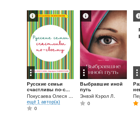
Русские семьи
Выбравшие иной
Ра
счастливы по-своему
путь
Покусаева Олеся Владимировна
Энвэй Кэрол Л.
и
Пе
ещё 1 автор(а)
0
0