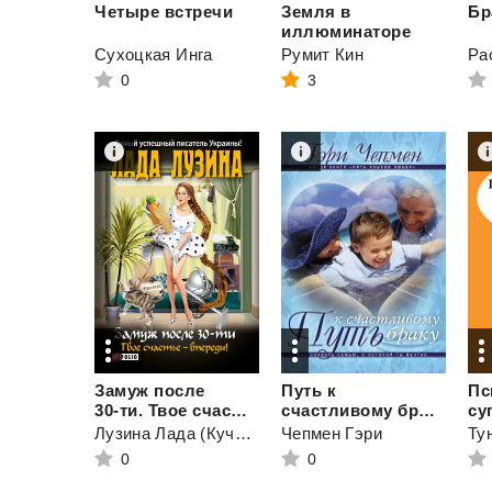
Четыре
встречи
Земля в
Бр
иллюминаторе
Сухоцкая Инга
Румит Кин
0
3
Замуж после
Путь к
Пс
30-ти. Твое счастье – впереди!
счастливому браку. Как создать семью, о которой ты мечтал
Лузина Лада (Кучерова Владислава)
Чепмен Гэри
0
0