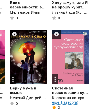
Все о
Хочу замуж, или Я
еты семейного счастья
беременности: этапы
не брошу курить ради тебя
ч
Мельников Илья
Лузина Лада (Кучерова Владислава)
0
0
и
Верну мужа в
Системная
жданский: кнут и пряник семейной жизни
семью
психотерапия супружеских пар
А.
Невский Дмитрий Владимирович
Коллектив авторов
и
ещё 1 автор(а)
0
2