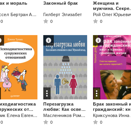
ак
и
мораль
Законный
брак
Женщина и
мужчина. Секр
Рассел Бертран Артур Уильям
Гилберт Элизабет
Рой Олег Юрьеви
0
0
0
иходиагностика
Перезагрузка
Брак законный 
супружеских отношений
любви: Как освежить отношения в семье? Мужской взгляд
гра
Туник Елена Евгеньевна
Масленников Роман Михайлович
Криксунова Инна 
0
0
0