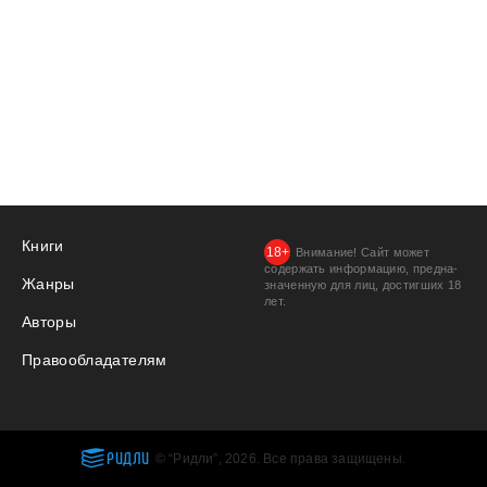
Книги
Внимание! Сайт может
содержать информацию, предна­
Жанры
значенную для лиц, дости­гших 18
лет.
Авторы
Правообладателям
РИДЛИ
© “Ридли”, 2026. Все права защищены.