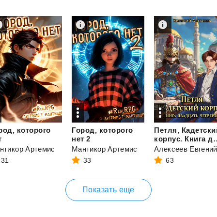
род, которого
Город, которого
Петля, Кадетски
т
нет 2
корпус. Книга два
нтикор Артемис
Мантикор Артемис
31
33
63
Показать еще