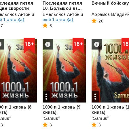
следняя петля
Последняя петля
Вечный
бойскау
 Две скорости
10. Большой взрыв
ельянов Антон
и
Емельянов Антон
и
ё 1 автор(а)
ещё 1 автор(а)
20
7
6
00 и 1 жизнь (8
1000 и 1 жизнь (9
1000 и 1 жизнь (
ига)
книга)
книга)
amus"
"Samus"
"Samus"
3
3
3