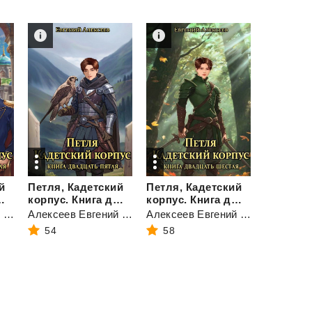
й
Петля, Кадетский
Петля, Кадетский
дцать четвертая
корпус. Книга двадцать пятая
корпус. Книга двадцать шестая
Алексеев Евгений Артемович
Алексеев Евгений Артемович
Алексеев Евгений Артемович
54
58